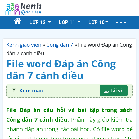
LỚP 12
LỚP 11
LỚP 10
Kênh giáo viên
»
Công dân 7
»
File word Đáp án Công
dân 7 cánh diều
File word Đáp án Công
dân 7 cánh diều
Xem mẫu
Tải về
File Đáp án câu hỏi và bài tập trong sách
Công dân 7 cánh diều.
Phần này giúp kiểm tra
nhanh đáp án trong các bài học. Có file word để
tải về, rất thuận tiện trong việc dạy và học. Chỉ