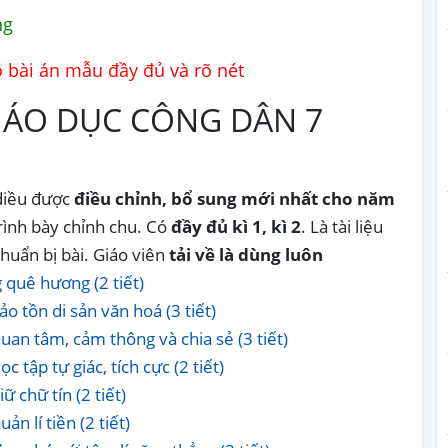
ng
 bài án mẫu đầy đủ và rõ nét
GIÁO DỤC CÔNG DÂN 7
diều được
điều chỉnh, bổ sung mới nhất cho năm
trình bày chỉnh chu. Có
đầy đủ kì 1, kì 2
. Là tài liệu
chuẩn bị bài. Giáo viên
tải về là dùng luôn
 quê hương (2 tiết)
o tồn di sản văn hoá (3 tiết)
uan tâm, cảm thông và chia sẻ (3 tiết)
 tập tự giác, tích cực (2 tiết)
ữ chữ tín (2 tiết)
n lí tiền (2 tiết)