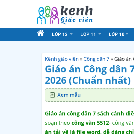
LỚP 12
LỚP 11
LỚP 10
Kênh giáo viên
»
Công dân 7
»
Giáo án 
Giáo án Công dân 
2026 (Chuẩn nhất)
Xem mẫu
Giáo án công dân 7 sách cánh di
soạn theo
công văn 5512
- công vă
án tải về là file word, dễ dàng c