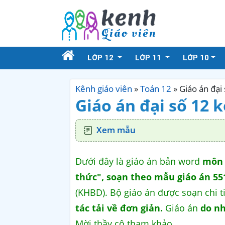
LỚP 12
LỚP 11
LỚP 10
Kênh giáo viên
»
Toán 12
»
Giáo án đại 
Giáo án đại số 12 k
Xem mẫu
Dưới đây là giáo án bản word
môn T
thức", soạn theo mẫu giáo án 55
(KHBD). Bộ giáo án được soạn chi 
tác tải về đơn giản.
Giáo án
do nh
Mời thầy cô tham khảo.