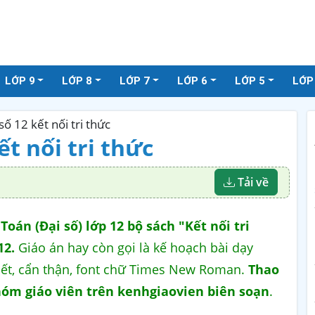
LỚP 9
LỚP 8
LỚP 7
LỚP 6
LỚP 5
LỚP
số 12 kết nối tri thức
ết nối tri thức
Tải về
oán (Đại số) lớp 12 bộ sách "Kết nối tri
12.
Giáo án hay còn gọi là kế hoạch bài dạy
tiết, cẩn thận, font chữ Times New Roman.
Thao
óm giáo viên trên kenhgiaovien biên soạn
.