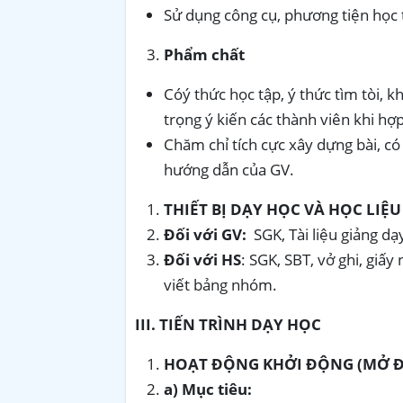
Sử dụng công cụ, phương tiện học 
Phẩm chất
Cóý thức học tập, ý thức tìm tòi, 
trọng ý kiến các thành viên khi hợp
Chăm chỉ tích cực xây dựng bài, có
hướng dẫn của GV.
THIẾT BỊ DẠY HỌC VÀ HỌC LIỆU
Đối với GV:
SGK, Tài liệu giảng dạ
Đối với HS
: SGK, SBT, vở ghi, giấy
viết bảng nhóm.
III. TIẾN TRÌNH DẠY HỌC
HOẠT ĐỘNG KHỞI ĐỘNG (MỞ 
a) Mục tiêu: