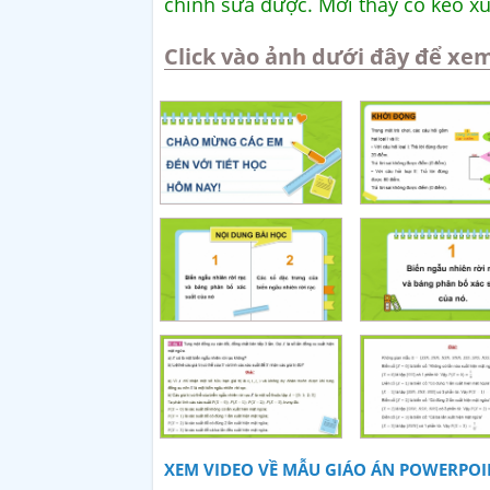
chỉnh sửa được. Mời thầy cô kéo x
Click vào ảnh dưới đây để xem
XEM VIDEO VỀ MẪU GIÁO ÁN POWERPOIN