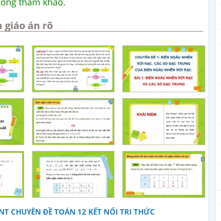
uống tham khảo.
 giáo án rõ
T CHUYÊN ĐỀ TOÁN 12 KẾT NỐI TRI THỨC