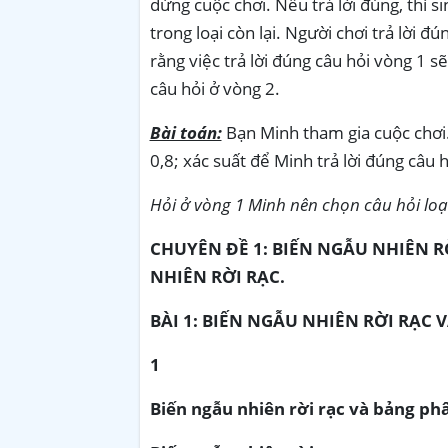
dừng cuộc chơi. Nếu trả lời đúng, thí 
trong loại còn lại. Người chơi trả lời đú
rằng việc trả lời đúng câu hỏi vòng 1 s
câu hỏi ở vòng 2.
Bài toán:
Bạn Minh tham gia cuộc chơi. 
0,8; xác suất để Minh trả lời đúng câu hỏi
Hỏi ở vòng 1 Minh nên chọn câu hỏi loại 
CHUYÊN ĐỀ 1: BIẾN NGẪU NHIÊN R
NHIÊN RỜI RẠC.
BÀI 1: BIẾN NGẪU NHIÊN RỜI RẠC 
1
Biến ngẫu nhiên rời rạc và bảng phâ