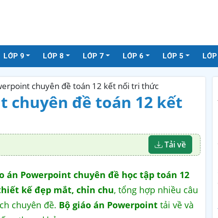
LỚP 9
LỚP 8
LỚP 7
LỚP 6
LỚP 5
LỚP
erpoint chuyên đề toán 12 kết nối tri thức
t chuyên đề toán 12 kết
Tải về
o án Powerpoint chuyên đề học tập toán 12
thiết kế đẹp mắt, chỉn chu
, tổng hợp nhiều câu
ách chuyên đề.
Bộ giáo án Powerpoint
tải về và