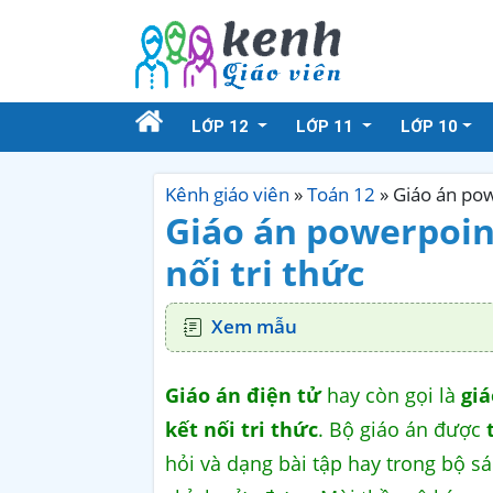
LỚP 12
LỚP 11
LỚP 10
Kênh giáo viên
»
Toán 12
»
Giáo án pow
Giáo án powerpoin
nối tri thức
Xem mẫu
Giáo án điện tử
hay còn gọi là
giá
kết nối tri thức
. Bộ giáo án được
hỏi và dạng bài tập hay trong bộ s