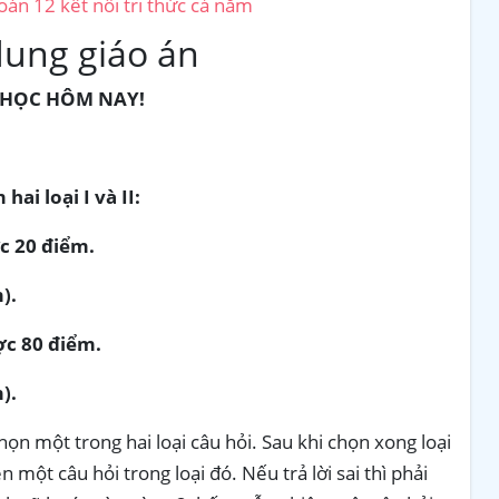
oán 12 kết nối tri thức cả năm
dung giáo án
 HỌC HÔM NAY!
ai loại I và II:
ợc 20 điểm.
).
ược 80 điểm.
).
ọn một trong hai loại câu hỏi. Sau khi chọn xong loại
 một câu hỏi trong loại đó. Nếu trả lời sai thì phải