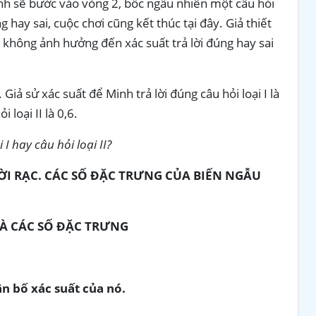
sinh sẽ bước vào vòng 2, bốc ngẫu nhiên một câu hỏi
ng hay sai, cuộc chơi cũng kết thúc tại đây. Giả thiết
ẽ không ảnh hưởng đến xác suất trả lời đúng hay sai
Giả sử xác suất để Minh trả lời đúng câu hỏi loại I là
 loại II là 0,6.
I hay câu hỏi loại II?
ỜI RẠC. CÁC SỐ ĐẶC TRƯNG CỦA BIẾN NGẪU
VÀ CÁC SỐ ĐẶC TRƯNG
n bố xác suất của nó.