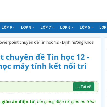
LỚP 9
LỚP 8
LỚP 7
LỚP 6
LỚP 5
LỚP
owerpoint chuyên đề Tin học 12 - Định hướng Khoa
 chuyên đề Tin học 12 -
c máy tính kết nối tri
Tải về
à
giáo án điện tử
,
bài giảng điện tử, giáo án trình