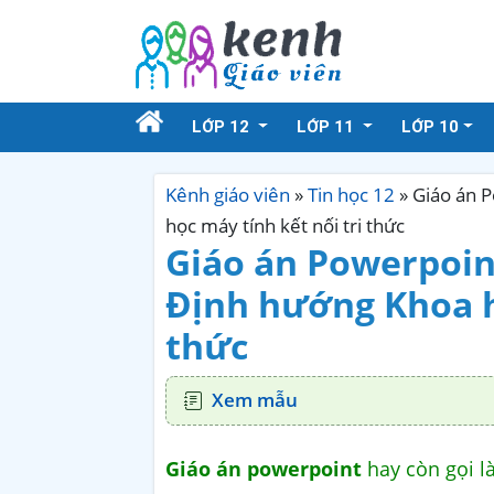
LỚP 12
LỚP 11
LỚP 10
Kênh giáo viên
»
Tin học 12
»
Giáo án P
học máy tính kết nối tri thức
Giáo án Powerpoint
Định hướng Khoa họ
thức
Xem mẫu
Giáo án powerpoint
hay còn gọi l