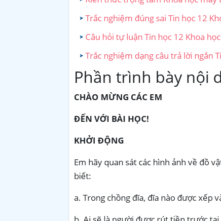
Trắc nghiệm đúng sai Tin học 12 Kho
Câu hỏi tự luận Tin học 12 Khoa học 
Trắc nghiệm dạng câu trả lời ngắn T
Phần trình bày nội 
CHÀO MỪNG CÁC EM
ĐẾN VỚI BÀI HỌC!
KHỞI ĐỘNG
Em hãy quan sát các hình ảnh về đồ vật
biết:
a. Trong chồng đĩa, đĩa nào được xếp v
b. Ai sẽ là người được rút tiền trước t