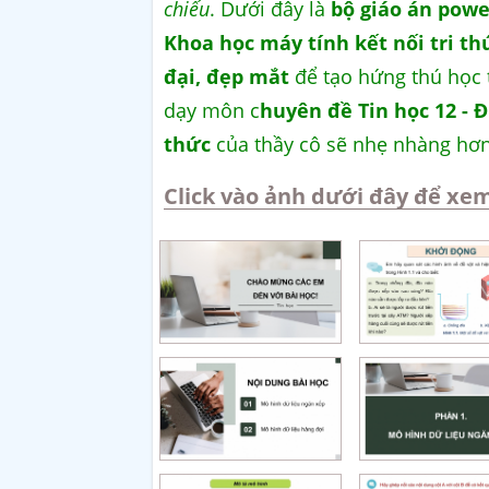
chiếu
. Dưới đây là
bộ giáo án powe
Khoa học máy tính kết nối tri th
đại, đẹp mắt
để tạo hứng thú học tậ
dạy môn c
huyên đề Tin học 12 - 
thức
của thầy cô sẽ nhẹ nhàng hơn
Click vào ảnh dưới đây để xem