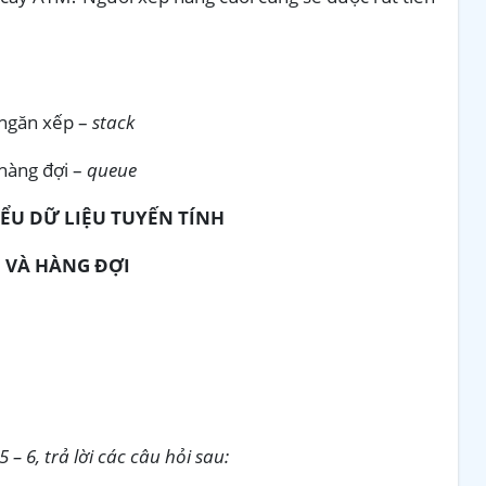
 ngăn xếp –
stack
hàng đợi –
queue
IỂU DỮ LIỆU TUYẾN TÍNH
P VÀ HÀNG ĐỢI
– 6, trả lời các câu hỏi sau: