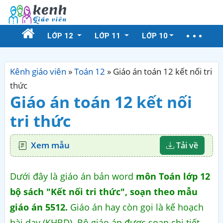
LỚP 12
LỚP 11
LỚP 10
Kênh giáo viên
»
Toán 12
»
Giáo án toán 12 kết nối tri
thức
Giáo án toán 12 kết nối
tri thức
Xem mẫu
Tải về
Dưới đây là giáo án bản word
môn Toán lớp 12
bộ sách "Kết nối tri thức", soạn theo mẫu
giáo án 5512.
Giáo án hay còn gọi là kế hoạch
bài dạy (KHBD). Bộ giáo án được soạn chi tiết,