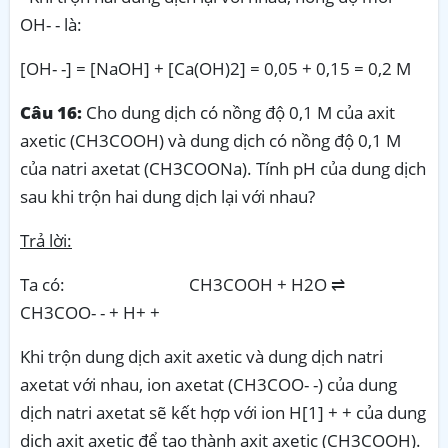
OH- - là:
[OH- -] = [NaOH] + [Ca(OH)2] = 0,05 + 0,15 = 0,2 M
Câu 16:
Cho dung dịch có nồng độ 0,1 M của axit
axetic (CH3COOH) và dung dịch có nồng độ 0,1 M
của natri axetat (CH3COONa). Tính pH của dung dịch
sau khi trộn hai dung dịch lại với nhau?
Trả lời:
Ta có: CH3COOH + H2O ⇌
CH3COO- - + H+ +
Khi trộn dung dịch axit axetic và dung dịch natri
axetat với nhau, ion axetat (CH3COO- -) của dung
dịch natri axetat sẽ kết hợp với ion H[1] + + của dung
dịch axit axetic để tạo thành axit axetic (CH3COOH).