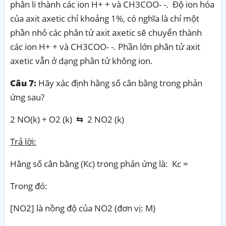
phân li thành các ion H+ + và CH3COO- -. Độ ion hóa
của axit axetic chỉ khoảng 1%, có nghĩa là chỉ một
phần nhỏ các phân tử axit axetic sẽ chuyển thành
các ion H+ + và CH3COO- -. Phần lớn phân tử axit
axetic vẫn ở dạng phân tử không ion.
Câu 7:
Hãy xác định hằng số cân bằng trong phản
ứng sau?
2 NO(k) + O2 (k) ⇆ 2 NO2 (k)
Trả lời:
Hằng số cân bằng (Kc) trong phản ứng là: Kc =
Trong đó:
[NO2] là nồng độ của NO2 (đơn vị: M)