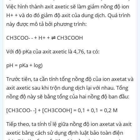
Việc hình thành axit axetic sẽ làm giảm nồng độ ion
H+ + và do đó giảm độ axit của dung dịch. Quá trình
này được mô tả bởi phương trình:
CH3COO- - + H+ + ⇌ CH3COOH
Với độ pKa của axit axetic là 4,76, ta có:
pH = pKa + log)
Trước tiên, ta cần tính tổng nồng độ của ion axetat và
axit axetic sau khi trộn dung dịch lại với nhau. Tổng
nồng độ này sẽ bằng tổng của hai nồng độ ban đầu:
[CH3COO- -] + [CH3COOH] = 0,1 + 0,1 = 0,2 M
Tiếp theo, ta tính tỉ lệ giữa nồng độ ion axetat và axit
axetic bằng cách sử dụng định luật bảo toàn điện