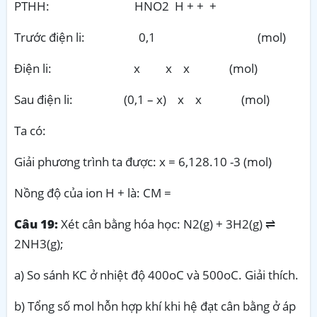
PTHH: HNO2 H + + +
Trước điện li: 0,1 (mol)
Điện li: x x x (mol)
Sau điện li: (0,1 – x) x x (mol)
Ta có:
Giải phương trình ta được: x = 6,128.10 -3 (mol)
Nồng độ của ion H + là: CM =
Câu 19:
Xét cân bằng hóa học: N2(g) + 3H2(g) ⇌
2NH3(g);
a) So sánh KC ở nhiệt độ 400oC và 500oC. Giải thích.
b) Tổng số mol hỗn hợp khí khi hệ đạt cân bằng ở áp