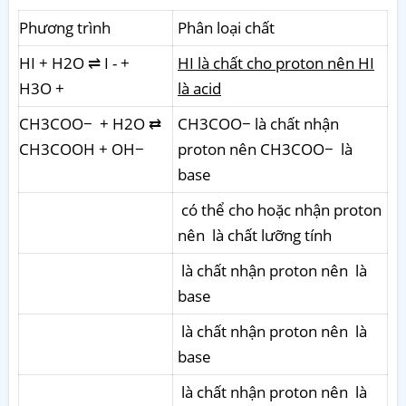
Phương trình
Phân loại chất
HI + H2O ⇌ I - +
HI là chất cho proton nên HI
H3O +
là acid
CH3COO− + H2O ⇄
CH3COO− là chất nhận
CH3COOH + OH−
proton nên CH3COO− là
base
có thể cho hoặc nhận proton
nên là chất lưỡng tính
là chất nhận proton nên là
base
là chất nhận proton nên là
base
là chất nhận proton nên là