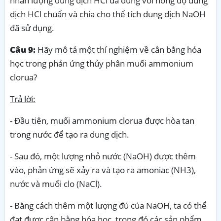
nhân lượng dung dịch HCl đã dùng với nồng độ dung
dịch HCl chuẩn và chia cho thể tích dung dịch NaOH
đã sử dụng.
Câu 9:
Hãy mô tả một thí nghiệm về cân bằng hóa
học trong phản ứng thủy phân muối ammonium
clorua?
Trả lời:
- Đầu tiên, muối ammonium clorua được hòa tan
trong nước để tạo ra dung dịch.
- Sau đó, một lượng nhỏ nước (NaOH) được thêm
vào, phản ứng sẽ xảy ra và tạo ra amoniac (NH3),
nước và muối clo (NaCl).
- Bằng cách thêm một lượng đủ của NaOH, ta có thể
đạt được cân bằng hóa học, trong đó các sản phẩm