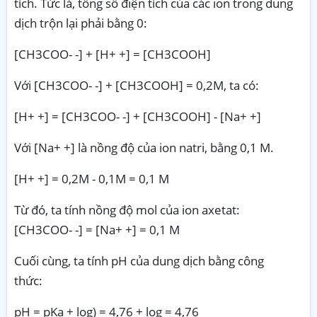
tích. Tức là, tổng số điện tích của các ion trong dung
dịch trộn lại phải bằng 0:
[CH3COO- -] + [H+ +] = [CH3COOH]
Với [CH3COO- -] + [CH3COOH] = 0,2M, ta có:
[H+ +] = [CH3COO- -] + [CH3COOH] - [Na+ +]
Với [Na+ +] là nồng độ của ion natri, bằng 0,1 M.
[H+ +] = 0,2M - 0,1M = 0,1 M
Từ đó, ta tính nồng độ mol của ion axetat:
[CH3COO- -] = [Na+ +] = 0,1 M
Cuối cùng, ta tính pH của dung dịch bằng công
thức:
pH = pKa + log) = 4,76 + log = 4,76