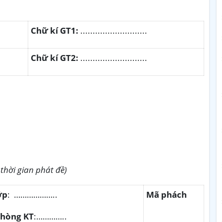
Ch
ữ kí GT1:
...........................
Chữ kí GT
2
:
...........................
thời gian phát đề)
ớp
:
………………..
Mã phách
hòng KT
:…………..