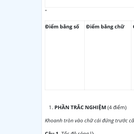
"
Điểm bằng số
Điểm bằng chữ
PHẦN TRẮC NGHIỆM
(4 điểm)
Khoanh tròn vào chữ cái đứng trước
câ
Câu 1.
Tốc độ sóng là