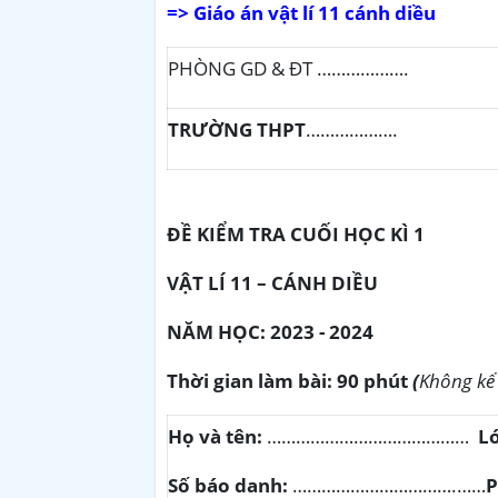
=> Giáo án vật lí 11 cánh diều
PHÒNG GD & ĐT ……………….
TRƯ
Ờ
NG THPT
……………….
ĐỀ
KIỂM TRA
CUỐI HỌC KÌ 1
VẬT
LÍ 11
– CÁNH DIỀU
NĂM HỌC
:
20
23
- 202
4
Th
ời gian l
à
m b
à
i:
90
ph
ú
t
(
Không kể 
Họ và tên:
……………………………………
L
Số báo danh:
…………………………….……
P