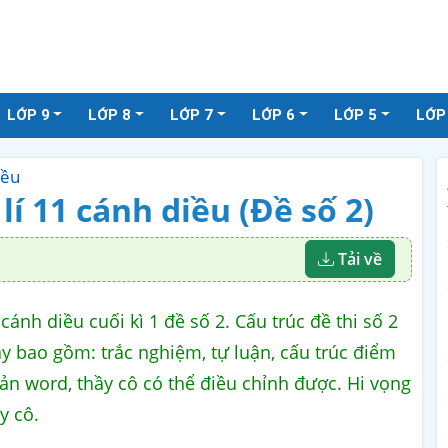
LỚP 9
LỚP 8
LỚP 7
LỚP 6
LỚP 5
LỚP
iều
 lí 11 cánh diều (Đề số 2)
Tải về
 cánh diều cuối kì 1 đề số 2. Cấu trúc đề thi số 2
ày bao gồm: trắc nghiệm, tự luận, cấu trúc điểm
 bản word, thầy cô có thể điều chỉnh được. Hi vọng
y cô.