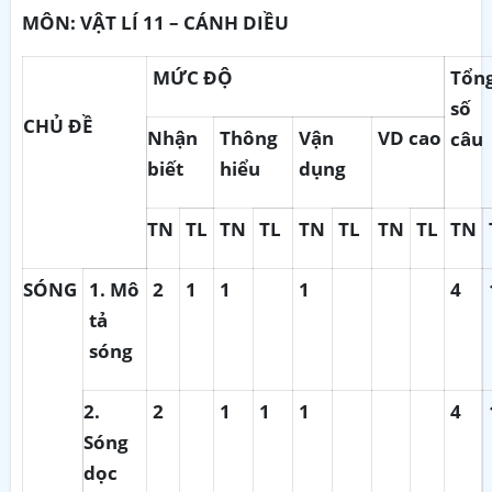
MÔN: VẬT
LÍ 11
– CÁNH DIỀU
MỨC ĐỘ
Tổn
số
CHỦ ĐỀ
Nhận
Thông
Vận
VD cao
câu
biết
hiểu
dụng
TN
TL
TN
TL
TN
TL
TN
TL
TN
SÓNG
1. Mô
2
1
1
1
4
tả
sóng
2.
2
1
1
1
4
Sóng
dọc