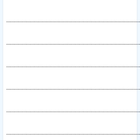
……………………………………………………………………………………
……………………………………………………………………………………
……………………………………………………………………………………
……………………………………………………………………………………
……………………………………………………………………………………
……………………………………………………………………………………