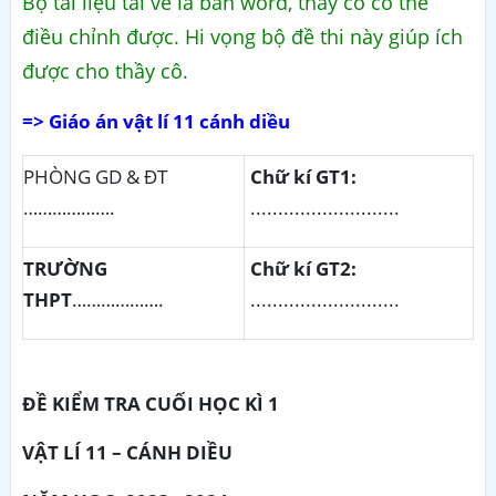
Bộ tài liệu tải về là bản word, thầy cô có thể
điều chỉnh được. Hi vọng bộ đề thi này giúp ích
được cho thầy cô.
=> Giáo án vật lí 11 cánh diều
PHÒNG GD & ĐT
Ch
ữ kí GT1:
……………….
...........................
TRƯ
Ờ
NG
Chữ kí GT
2
:
THPT
……………….
...........................
ĐỀ
KIỂM TRA
CUỐI HỌC KÌ 1
VẬT
LÍ 11
– CÁNH DIỀU