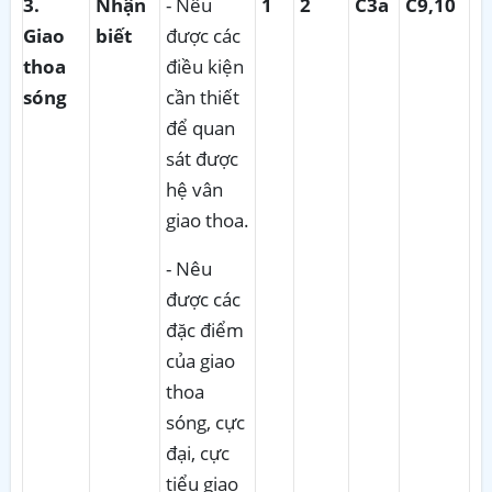
3
.
Nhận
- Nêu
1
2
C3a
C9,10
Giao
biết
được các
thoa
điều kiện
sóng
cần thiết
để quan
sát được
hệ vân
giao thoa.
- Nêu
được các
đặc điểm
của giao
thoa
sóng, cực
đại, cực
tiểu giao