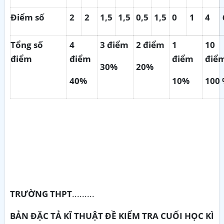
Điểm số
2
2
1,5
1,5
0,5
1,5
0
1
4
Tổng số
4
3
điểm
2
điểm
1
10
điểm
điểm
điểm
điể
30%
20%
40%
10%
100
TRƯỜNG THPT
.........
BẢN ĐẶC TẢ KĨ THUẬT ĐỀ KIỂM TRA CUỐI HỌC KÌ