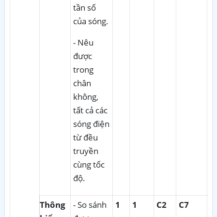
tần số
của sóng.
- Nêu
được
trong
chân
không,
tất cả các
sóng điện
từ đều
truyền
cùng tốc
độ.
Thông
- So sánh
1
1
C2
C7