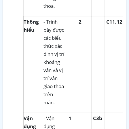
thoa.
Thông
- Trình
2
C11,12
hiểu
bày được
các biểu
thức xác
định vị trí
khoảng
vân và vị
trí vân
giao thoa
trên
màn.
Vận
- Vận
1
C3b
dụng
dụng