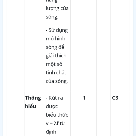
lượng của
sóng.
- Sử dụng
mô hình
sóng để
giải thích
một số
tính chất
của sóng.
Thông
- Rút ra
1
C3
hiểu
được
biểu thức
v = λf từ
định