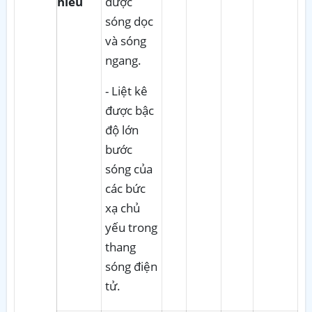
hiểu
được
sóng dọc
và sóng
ngang.
- Liệt kê
được bậc
độ lớn
bước
sóng của
các bức
xạ chủ
yếu trong
thang
sóng điện
tử.