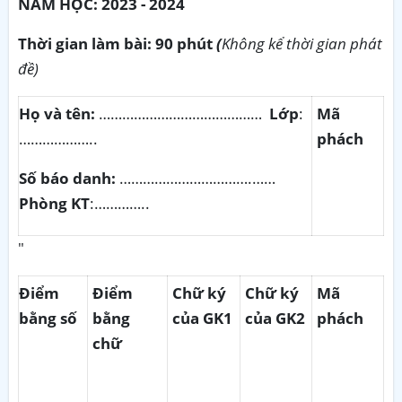
NĂM HỌC
:
20
23
- 202
4
Th
ời gian l
à
m b
à
i:
90
ph
ú
t
(
Không kể thời gian phát
đề)
Họ và tên:
……………………………………
Lớp
:
Mã
………………..
phách
Số báo danh:
…………………………….……
Phòng KT
:…………..
"
Điểm
Điểm
Chữ ký
Chữ ký
Mã
bằng số
bằng
của GK1
của GK2
phách
chữ