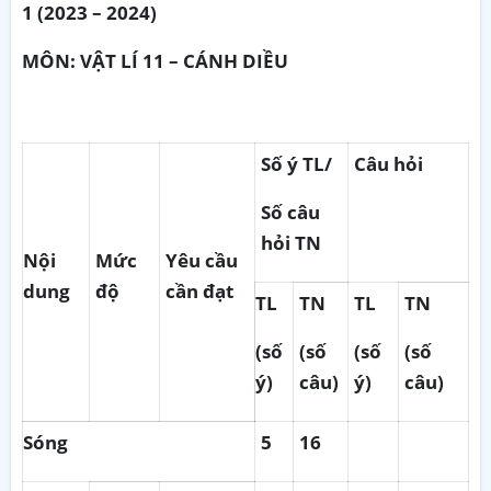
1 (2023 – 2024)
MÔN: VẬT
LÍ 11
– CÁNH DIỀU
Số ý TL/
Câu hỏi
Số câu
hỏi TN
Nội
Mức
Yêu cầu
dung
độ
cần đạt
TL
TN
TL
TN
(số
(số
(số
(số
ý)
câu)
ý)
câu)
Sóng
5
16