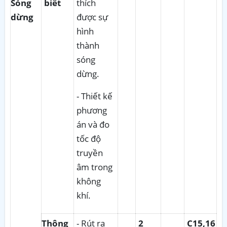
Sóng
biết
thích
dừng
được sự
hình
thành
sóng
dừng.
- Thiết kế
phương
án và đo
tốc độ
truyền
âm trong
không
khí.
Thông
- Rút ra
2
C15,16