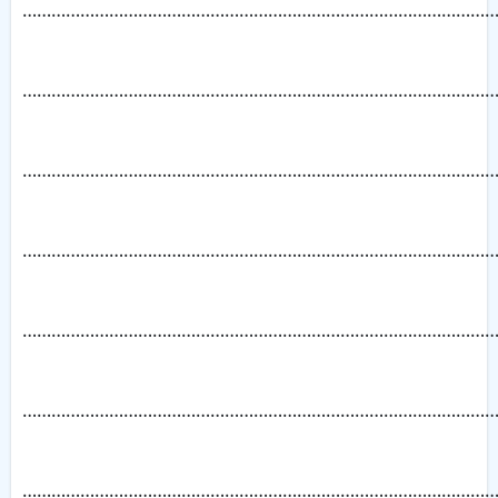
……………………………………………………………………………………
……………………………………………………………………………………
……………………………………………………………………………………
……………………………………………………………………………………
……………………………………………………………………………………
……………………………………………………………………………………
……………………………………………………………………………………