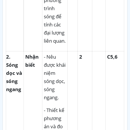
phương
trình
sóng để
tính các
đại lượng
liên quan.
2
.
Nhận
- Nêu
2
C5,6
Sóng
biết
được khái
dọc và
niệm
sóng
sóng dọc,
ngang
sóng
ngang.
- Thiết kế
phương
án và đo