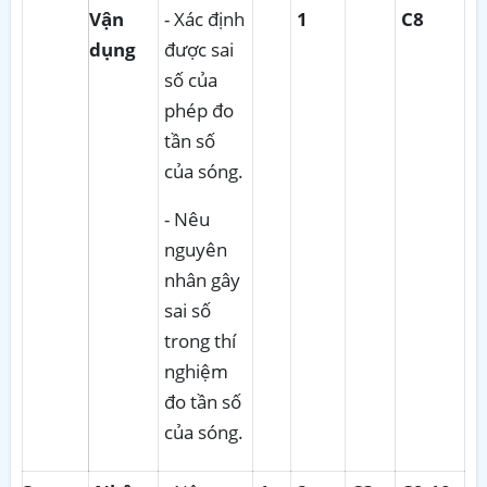
Vận
- Xác định
1
C8
dụng
được sai
số của
phép đo
tần số
của sóng.
- Nêu
nguyên
nhân gây
sai số
trong thí
nghiệm
đo tần số
của sóng.