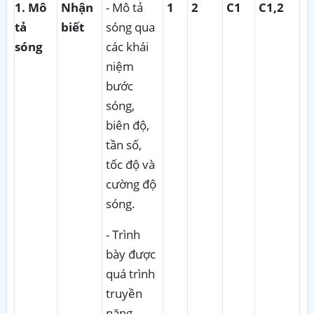
1.
Mô
Nhận
- Mô tả
1
2
C1
C1,2
tả
biết
sóng qua
sóng
các khái
niệm
bước
sóng,
biên độ,
tần số,
tốc độ và
cường độ
sóng.
- Trình
bày được
quá trình
truyền
năng