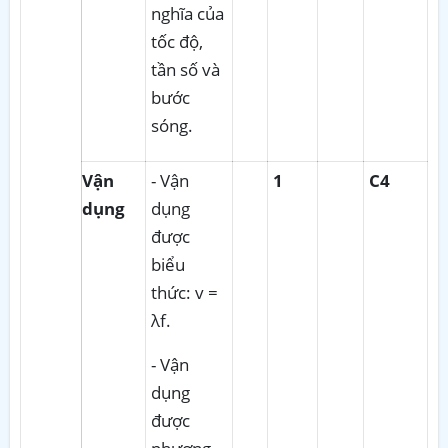
nghĩa của
tốc độ,
tần số và
bước
sóng.
Vận
- Vận
1
C4
dụng
dụng
được
biểu
thức: v =
λf.
- Vận
dụng
được