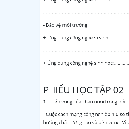
..........................................................
- Bảo vệ môi trường:
+ Ứng dụng công nghệ vi sinh:.....................
..........................................................
+ Ứng dụng công nghệ sinh học
..........................................................
PHIẾU HỌC TẬP 02
1.
Triển vọng của chăn nuôi trong bối
- Cuộc cách mạng công nghiệp 4.0 sẽ t
hướng chất lượng cao và bền vững. Vì v