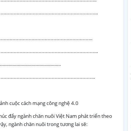
..................................................................…
.....................................................…
..................................................................…
:……………………………………………………
................................................................…
 cảnh cuộc cách mạng công nghệ 4.0
húc đẩy ngành chăn nuôi Việt Nam phát triển theo
ậy, ngành chăn nuôi trong tương lai sẽ: