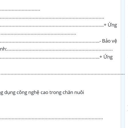
ng dụng công nghệ cao trong chăn nuôi
.................................................................