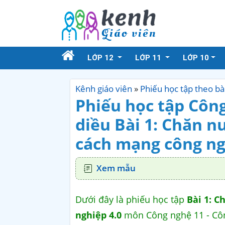
LỚP 12
LỚP 11
LỚP 10
Kênh giáo viên
»
Phiếu học tập theo b
Phiếu học tập Côn
diều Bài 1: Chăn n
cách mạng công ng
Xem mẫu
Dưới đây là phiếu học tập
Bài 1: C
nghiệp 4.0
môn Công nghệ 11 - Côn