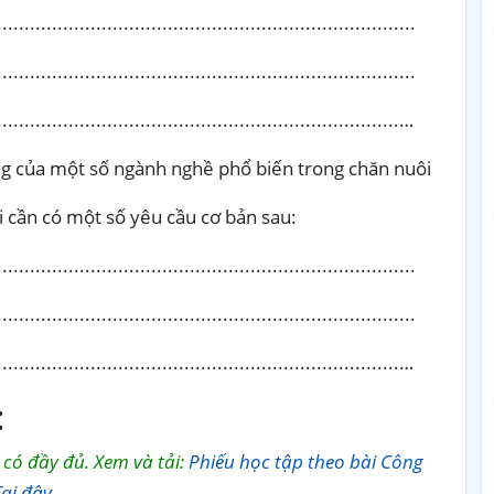
...........................................................................
............................................................................
..........................................................................…
ng của một số ngành nghề phổ biến trong chăn nuôi
i cần có một số yêu cầu cơ bản sau:
...........................................................................
............................................................................
..........................................................................…
:
sẽ có đầy đủ. Xem và tải:
Phiếu học tập theo bài Công
ại đây