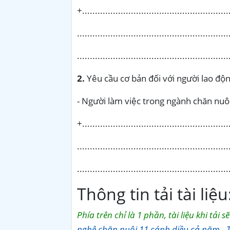
+..........................................................
...........................................................
..........................................................
2.
Yêu cầu cơ bản đối với người lao độ
- Người làm việc trong ngành chăn nuô
+..........................................................
...........................................................
..........................................................
Thông tin tải tài liệu
Phía trên chỉ là 1 phần, tài liệu khi tải 
nghệ chăn nuôi 11 cánh diều cả năm - T