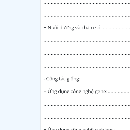
...........................................................
..........................................................
+ Nuôi dưỡng và chăm sóc............................
...........................................................
...........................................................
...........................................................
- Công tác giống:
+ Ứng dụng công nghệ gene:........................
..........................................................
..........................................................
+ Ứng dụng công nghệ sinh học: ..................