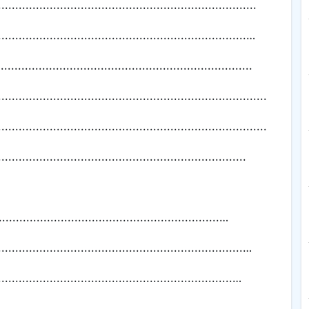
...........................................................................
.........................................................................…
................................................................
..............................................................................
..............................................................................
........................................................................
.......................................................…
........................................................................…
.....................................................................…
.......................................................…