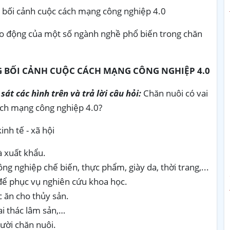
g bối cảnh cuộc cách mạng công nghiệp 4.0
lao động của một số ngành nghề phổ biến trong chăn
G BỐI CẢNH CUỘC CÁCH MẠNG CÔNG NGHIỆP 4.0
át các hình trên và trả lời câu hỏi:
Chăn nuôi có vai
ách mạng công nghiệp 4.0?
inh tế - xã hội
 xuất khẩu.
g nghiệp chế biến, thực phẩm, giày da, thời trang,...
để phục vụ nghiên cứu khoa học.
c ăn cho thủy sản.
ai thác lâm sản,…
ười chăn nuôi.