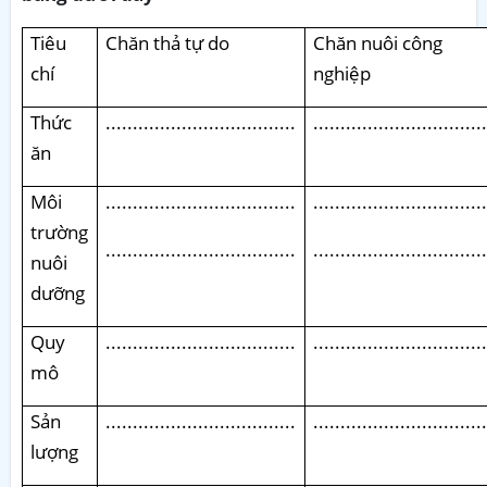
Tiêu
Chăn thả tự do
Chăn nuôi công
chí
nghiệp
Thức
...................................
...............................
ăn
Môi
...................................
...............................
trường
...................................
...............................
nuôi
dưỡng
Quy
...................................
...............................
mô
Sản
...................................
...............................
lượng