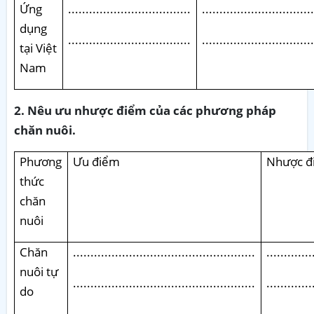
Ứng
...................................
...............................
dụng
...................................
...............................
tại Việt
Nam
2. Nêu ưu nhược điểm của các phương pháp
chăn nuôi.
Phương
Ưu điểm
Nhược đ
thức
chăn
nuôi
Chăn
....................................................
.............
nuôi tự
....................................................
.............
do
....................................................
.............