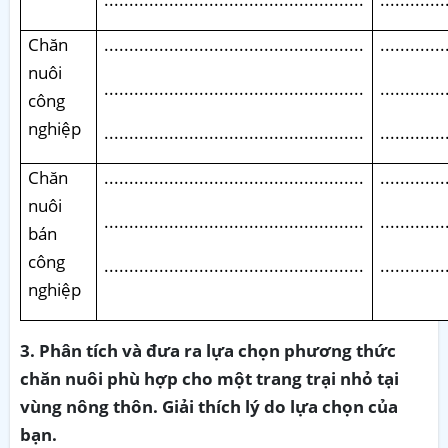
Chăn
....................................................
.............
nuôi
....................................................
.............
công
nghiệp
....................................................
.............
Chăn
....................................................
.............
nuôi
....................................................
.............
bán
công
....................................................
.............
nghiệp
3. Phân tích và đưa ra lựa chọn phương thức
chăn nuôi phù hợp cho một trang trại nhỏ tại
vùng nông thôn. Giải thích lý do lựa chọn của
bạn.