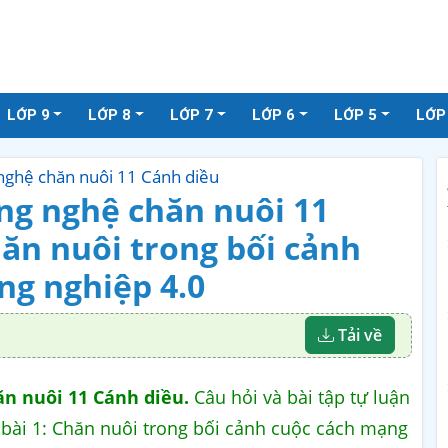
LỚP 9
LỚP 8
LỚP 7
LỚP 6
LỚP 5
LỚP
 nghệ chăn nuôi 11 Cánh diều
ng nghệ chăn nuôi 11
hăn nuôi trong bối cảnh
ng nghiệp 4.0
Tải về
ăn nuôi 11 Cánh diều
.
Câu hỏi và bài tập tự luận
bài 1: Chăn nuôi trong bối cảnh cuộc cách mạng