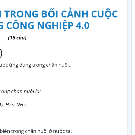
ÔI TRONG BỐI CẢNH CUỘC
 CÔNG NGHIỆP 4.0
(16 câu)
)
ược ứng dụng trong chăn nuôi.
ong chăn nuôi là:
O
, H
S, NH
.
2
2
3
iến trong chăn nuôi ở nước ta.