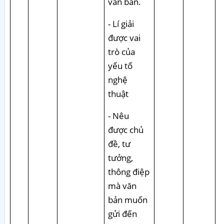
văn bản.
- Lí giải
được vai
trò của
yếu tố
nghệ
thuật
- Nêu
được chủ
đề, tư
tưởng,
thông điệp
mà văn
bản muốn
gửi đến