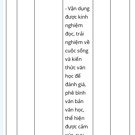
- Vận dụng
được kinh
nghiệm
đọc, trải
nghiệm về
cuộc sống
và kiến
thức văn
học để
đánh giá,
phê bình
văn bản
văn học,
thể hiện
được cảm
xúc, suy