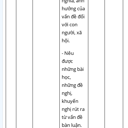
nghĩa, ảnh
hưởng của
vấn đề đối
với con
người, xã
hội.
- Nêu
được
những bài
học,
những đề
nghị,
khuyến
nghị rút ra
từ vấn đề
bàn luận.