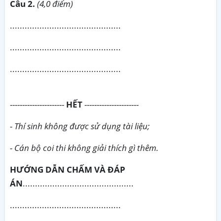
Câu 2.
(4,0 điểm)
.............................................
.............................................
.............................................
----------------------
HẾT
----------------------
- Thí sinh không được sử dụng tài liệu;
- Cán bộ coi thi không giải thích gì thêm.
HƯỚNG DẪN CHẤM VÀ ĐÁP
ÁN
.............................................
.............................................