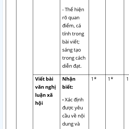
- Thể hiện
rõ quan
điểm, cá
tính trong
bài viết;
sáng tạo
trong cách
diễn đạt.
Viết bài
Nhận
1*
1*
1
văn nghị
biết:
luận xã
-
Xác định
hội
được yêu
cầu về nội
dung và