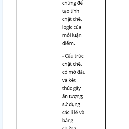
chứng để
tạo tính
chặt chẽ,
logic của
mỗi luận
điểm.
- Cấu trúc
chặt chẽ,
có mở đầu
và kết
thúc gây
ấn tượng;
sử dụng
các lí lẽ và
bằng
chứng