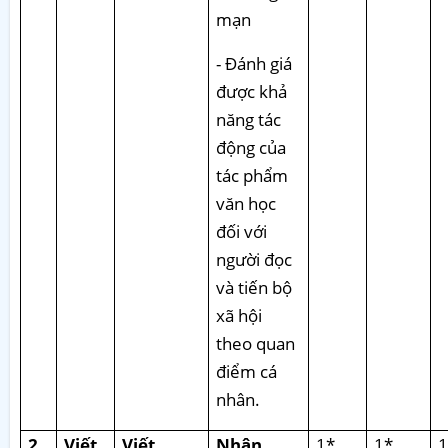
mạn
- Đánh giá
được khả
năng tác
động của
tác phẩm
văn học
đối với
người đọc
và tiến bộ
xã hội
theo quan
điểm cá
nhân.
2
Viết
Viết
Nhận
1*
1*
1