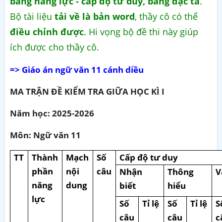
bảng năng lực - cấp độ tư duy, bảng đặc tả
.
Bộ tài liệu
tải về là bản word
, thầy cô có thể
điều chỉnh được
. Hi vọng bộ đề thi này giúp
ích được cho thầy cô.
=> Giáo án ngữ văn 11 cánh diều
MA TRẬN ĐỀ KIỂM TRA GIỮA HỌC KÌ I
Năm học: 2025-2026
Môn: Ngữ văn 11
TT
Thành
Mạch
Số
Cấp độ tư duy
phần
nội
câu
Nhận
Thông
V
năng
dung
biết
hiểu
lực
Số
Tỉ lệ
Số
Tỉ lệ
S
câu
câu
c