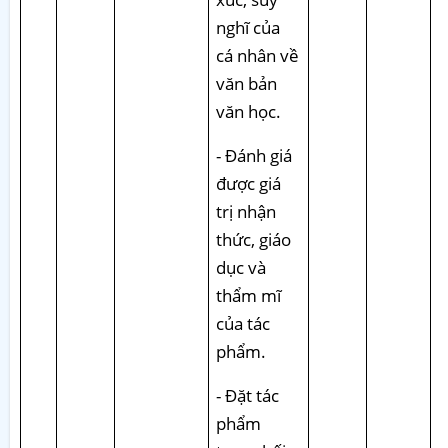
nghĩ của
cá nhân về
văn bản
văn học.
- Đánh giá
được giá
trị nhận
thức, giáo
dục và
thẩm mĩ
của tác
phẩm.
- Đặt tác
phẩm