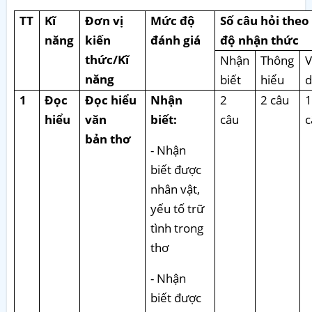
TT
Kĩ
Đơn vị
Mức độ
Số câu hỏi the
năng
kiến
đánh giá
độ nhận thức
thức/Kĩ
Nhận
Thông
V
năng
biết
hiểu
d
1
Đọc
Đọc hiểu
Nhận
2
2 câu
hiểu
văn
biết:
câu
bản thơ
- Nhận
biết được
nhân vật,
yếu tố trữ
tình trong
thơ
- Nhận
biết được