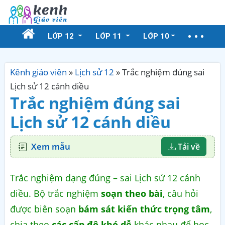
LỚP 12
LỚP 11
LỚP 10
Kênh giáo viên
»
Lịch sử 12
»
Trắc nghiệm đúng sai
Lịch sử 12 cánh diều
Trắc nghiệm đúng sai
Lịch sử 12 cánh diều
Xem mẫu
Tải về
Trắc nghiệm dạng đúng – sai Lịch sử 12 cánh
diều. Bộ trắc nghiệm
soạn theo bài
, câu hỏi
được biên soạn
bám sát kiến thức trọng tâm
,
chia theo
các cấp độ khó dễ
khác nhau để học