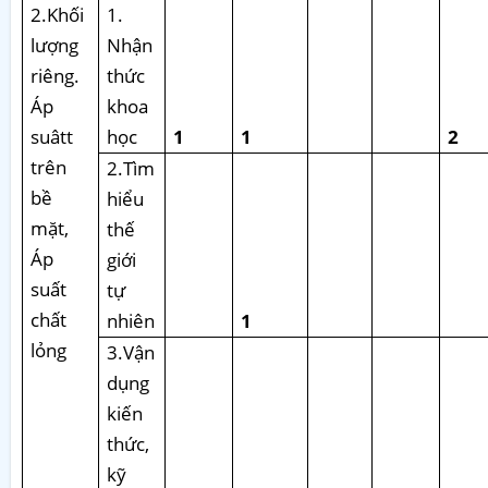
2.Khối
1.
lượng
Nhận
riêng.
thức
Áp
khoa
suâtt
học
1
1
2
trên
2.Tìm
bề
hiểu
mặt,
thế
Áp
giới
suất
tự
chất
nhiên
1
lỏng
3.Vận
dụng
kiến
thức,
kỹ