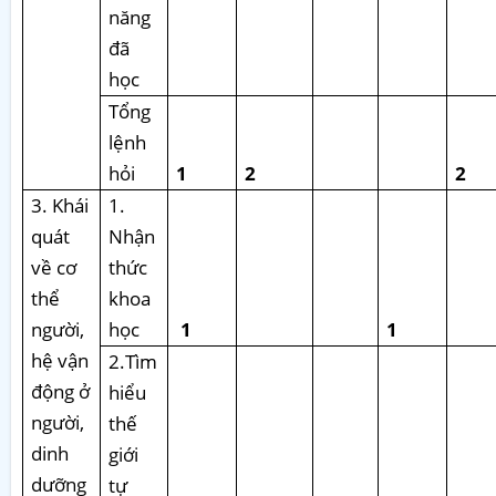
năng
đã
học
Tổng
lệnh
hỏi
1
2
2
3. Khái
1.
quát
Nhận
về cơ
thức
thể
khoa
người,
học
1
1
hệ vận
2.Tìm
động ở
hiểu
người,
thế
dinh
giới
dưỡng
tự