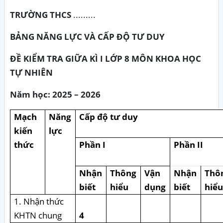
TRƯỜNG THCS
.........
BẢNG NĂNG LỰC VÀ CẤP ĐỘ TƯ DUY
ĐỀ KIỂM TRA GIỮA KÌ I LỚP 8 MÔN KHOA HỌC
TỰ NHIÊN
Năm học: 2025 – 2026
Mạch
Năng
Cấp độ tư duy
kiến
lực
thức
Phần I
Phần II
Nhận
Thông
Vận
Nhận
Thô
biết
hiểu
dụng
biết
hiể
1. Nhận thức
KHTN chung
4