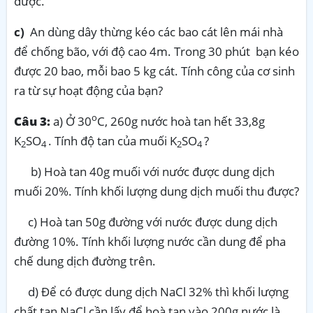
được.
c)
An dùng dây thừng kéo các bao cát lên mái nhà
để chống bão, với độ cao 4m. Trong 30 phút bạn kéo
được 20 bao, mỗi bao 5 kg cát. Tính công của cơ sinh
ra từ sự hoạt động của bạn?
o
Câu 3:
a) Ở 30
C, 260g nước hoà tan hết 33,8g
K
SO
. Tính độ tan của muối K
SO
?
2
4
2
4
b) Hoà tan 40g muối với nước được dung dịch
muối 20%. Tính khối lượng dung dịch muối thu được?
c) Hoà tan 50g đường với nước được dung dịch
đường 10%. Tính khối lượng nước cần dung để pha
chế dung dịch đường trên.
d) Để có được dung dịch NaCl 32% thì khối lượng
chất tan NaCl cần lấy để hoà tan vào 200g nước là