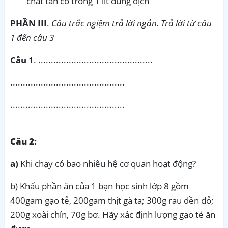
chất tan có trong 1 lít dung dịch
PHẦN III
.
Câu trắc ngiệm trả lời ngắn. Trả lời từ câu
1 đến câu 3
Câu 1
. .............................................
.............................................
.............................................
Câu 2:
a)
Khi chạy có bao nhiêu hệ cơ quan hoạt động?
b) Khẩu phần ăn của 1 bạn học sinh lớp 8 gồm
400gam gạo tẻ, 200gam thịt gà ta; 300g rau dền đỏ;
200g xoài chín, 70g bơ. Hãy xác định lượng gạo tẻ ăn