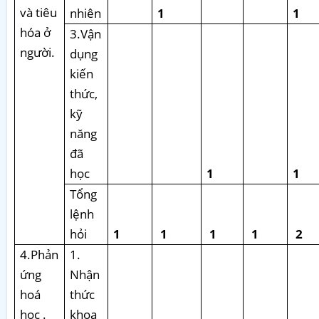
và tiêu
nhiên
1
1
hóa ở
3.Vận
người.
dụng
kiến
thức,
kỹ
năng
đã
học
1
1
Tổng
lệnh
hỏi
1
1
1
1
2
4.Phản
1.
ứng
Nhận
hoá
thức
học .
khoa