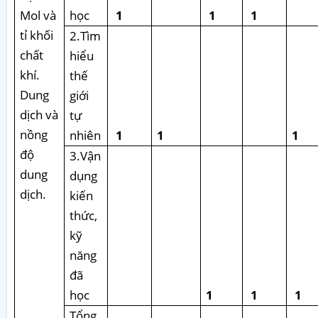
Mol và
học
1
1
1
tỉ khối
2.Tìm
chất
hiểu
khí.
thế
Dung
giới
dịch và
tự
nồng
nhiên
1
1
1
độ
3.Vận
dung
dụng
dịch.
kiến
thức,
kỹ
năng
đã
học
1
1
1
Tổng