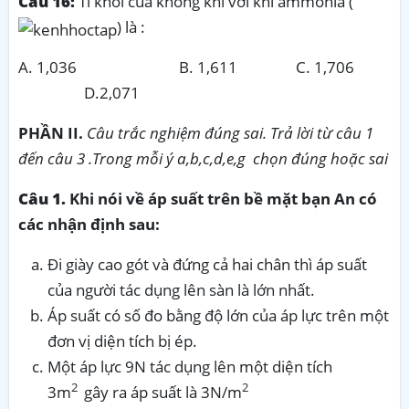
Câu 16:
Tỉ khối của không khí với khí ammonia (
) là :
A. 1,036 B. 1,611 C. 1,706
D.2,071
PHẦN II.
Câu trắc nghiệm đúng sai. Trả lời từ câu 1
đến câu 3 .Trong mỗi ý a,b,c,d,e,g chọn đúng hoặc sai
Câu 1.
Khi nói về áp suất trên bề mặt bạn An có
các nhận định sau:
Đi giày cao gót và đứng cả hai chân thì áp suất
của người tác dụng lên sàn là lớn nhất.
Áp suất có số đo bằng độ lớn của áp lực trên một
đơn vị diện tích bị ép.
Một áp lực 9N tác dụng lên một diện tích
2
2
3m
gây ra áp suất là 3N/m