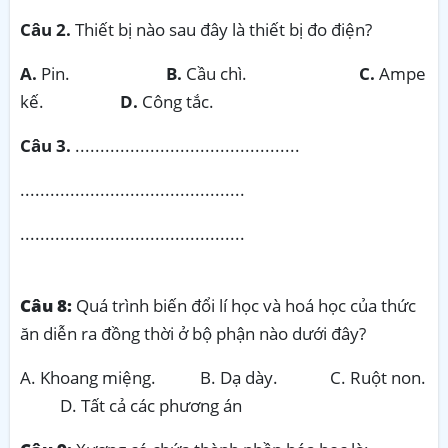
Câu 2.
Thiết bị nào sau đây là thiết bị đo điện?
A.
Pin.
B.
Cầu chì.
C.
Ampe
kế.
D.
Công tắc.
Câu 3.
.............................................
.............................................
.............................................
Câu 8:
Quá trình biến đổi lí học và hoá học của thức
ăn diễn ra đồng thời ở bộ phận nào dưới đây?
A. Khoang miệng. B. Dạ dày. C. Ruột non.
D. Tất cả các phương án