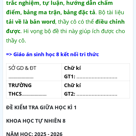
trắc nghiệm, tự luận, hướng dẫn chấm
điểm, bảng ma trận, bảng đặc tả
. Bộ tài liệu
tải về là bản word
, thầy cô có thể
điều chỉnh
được
. Hi vọng bộ đề thi này giúp ích được cho
thầy cô.
=> Giáo án sinh học 8 kết nối tri thức
SỞ GD & ĐT
Chữ kí
……………….
GT1:
...........................
TRƯỜNG
Chữ kí
THCS
……………….
GT2:
...........................
ĐỀ KIỂM TRA GIỮA HỌC KÌ 1
KHOA HỌC TỰ NHIÊN 8
NĂM HỌC: 2025 - 2026