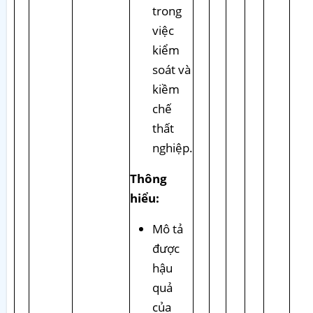
trong
việc
kiểm
soát và
kiềm
chế
thất
nghiệp.
Thông
hiểu:
Mô tả
được
hậu
quả
của