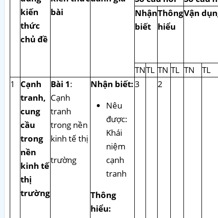
kiến
bài
Nhận
Thông
Vận dụn
thức
biết
hiểu
chủ đề
TN
TL
TN
TL
TN
TL
1
Cạnh
Bài 1
:
Nhận biết:
3
2
tranh,
Cạnh
Nêu
cung
tranh
được:
cầu
trong nền
Khái
trong
kinh tế thị
niệm
nền
trường
cạnh
kinh tế
tranh
thị
trường
Thông
hiểu: