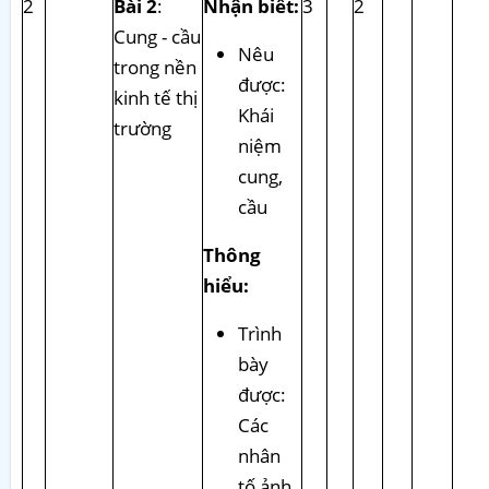
2
Bài 2
:
Nhận biết:
3
2
Cung - cầu
Nêu
trong nền
được:
kinh tế thị
Khái
trường
niệm
cung,
cầu
Thông
hiểu:
Trình
bày
được:
Các
nhân
tố ảnh