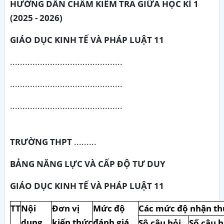
HƯỚNG DẪN CHẤM KIỂM TRA GIỮA HỌC KÌ 1
(2025 - 2026)
GIÁO DỤC KINH TẾ VÀ PHÁP LUẬT 11
.............................................
.............................................
.............................................
TRƯỜNG THPT
.........
BẢNG NĂNG LỰC VÀ CẤP ĐỘ TƯ DUY
GIÁO DỤC KINH TẾ VÀ PHÁP LUẬT 11
TT
Nội
Đơn vị
Mức độ
Các mức độ nhận th
dung
kiến thức
đánh giá
Sô câu hỏi
Số câu h