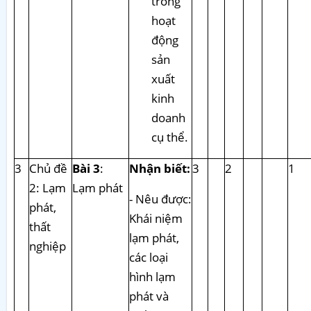
trong
hoạt
động
sản
xuất
kinh
doanh
cụ thể.
3
Chủ đề
Bài 3
:
Nhận biết:
3
2
1
2: Lạm
Lạm phát
- Nêu được:
phát,
Khái niệm
thất
lạm phát,
nghiệp
các loại
hình lạm
phát và