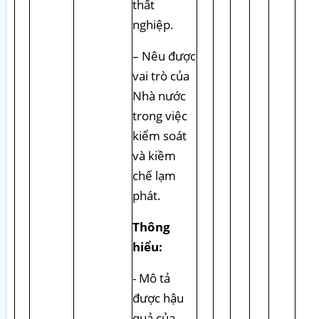
thất
nghiệp.
– Nêu được
vai trò của
Nhà nước
trong việc
kiểm soát
và kiềm
chế lạm
phát.
Thông
hiểu:
- Mô tả
được hậu
quả của