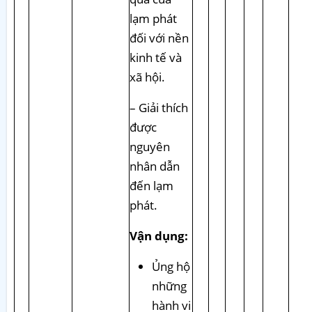
lạm phát
đối với nền
kinh tế và
xã hội.
– Giải thích
được
nguyên
nhân dẫn
đến lạm
phát.
Vận dụng:
Ủng hộ
những
hành vi