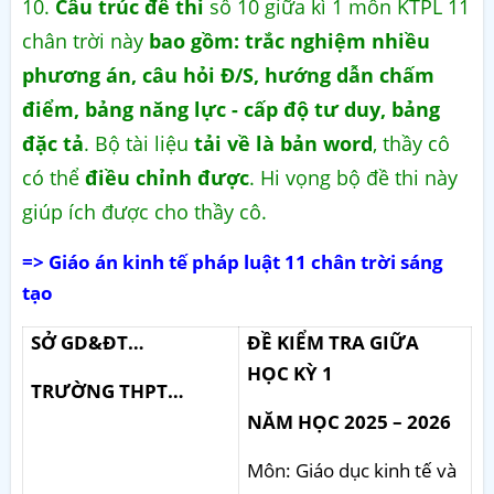
10.
Cấu trúc đề thi
số 10 giữa kì 1 môn KTPL 11
chân trời này
bao gồm: trắc nghiệm nhiều
phương án, câu hỏi Đ/S, hướng dẫn chấm
điểm, bảng năng lực - cấp độ tư duy, bảng
đặc tả
. Bộ tài liệu
tải về là bản word
, thầy cô
có thể
điều chỉnh được
. Hi vọng bộ đề thi này
giúp ích được cho thầy cô.
=> Giáo án kinh tế pháp luật 11 chân trời sáng
tạo
SỞ GD&ĐT…
ĐỀ KIỂM TRA GIỮA
HỌC KỲ 1
TRƯỜNG THPT…
NĂM HỌC 2025 – 2026
Môn: Giáo dục kinh tế và