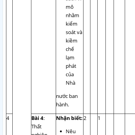
mô
nhằm
kiểm
soát và
kiềm
chế
lạm
phát
của
Nhà
nước ban
hành.
4
Bài 4
:
Nhận biết:
2
1
Thất
Nêu
nghiệp