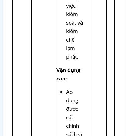
việc
kiểm
soát và
kiềm
chế
lạm
phát.
Vận dụng
cao:
Áp
dụng
được
các
chính
sách vĩ