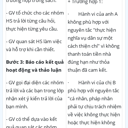
trường hợp trong sách.
+ Trường hợp 1:
- GV tổ chức cho các nhóm
· Hành vi của anh A
HS trả lời từng câu hỏi,
không phù hợp với
thực hiện từng yêu cầu.
nguyên tắc "thực hiện
nghĩa vụ dân sự một
- GV quan sát HS làm việc
cách thiện chí" vì không
và hỗ trợ khi cần thiết.
thanh toán tiền nhà
Bước 3: Báo cáo kết quả
đúng hạn như thỏa
hoạt động và thảo luận
thuận đã cam kết.
- GV gọi đại diện các nhóm
· Hành vi của chị B
trả lời và các bạn trong lớp
phù hợp với nguyên tắc
nhận xét ý kiến trả lời của
"cá nhân, pháp nhân
bạn mình.
phải tự chịu trách nhiệm
về việc không thực hiện
- GV có thể dựa vào kết
hoặc thực hiện không
quả quan sát các nhóm