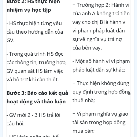
Bước 2: HS thực hiện
+ Trường hợp 2: Hành vi
nhiệm vụ học tập
của anh A không trả tiền
vay cho chị B là hành vi
- HS thực hiện từng yêu
vi phạm pháp luật dân
cầu theo hướng dẫn của
sự về nghĩa vụ trả nợ
GV.
của bên vay.
- Trong quá trình HS đọc
- Một số hành vi vi phạm
các thông tin, trường hợp,
pháp luật dân sự khác:
GV quan sát HS làm việc
và hỗ trợ khi cần thiết.
+ Thực hiện không đúng
quy định trong hợp đồng
Bước 3: Báo cáo kết quả
thuê nhà;
hoạt động và thảo luận
+ Vi phạm nghĩa vụ giao
- GV mời 2 - 3 HS trả lời
tài sản trong hợp đồng
câu hỏi.
mua bán;
- HS khác nhận xét, bổ