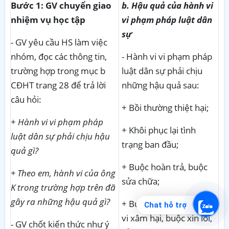
Bước 1: GV chuyển giao
b. Hậu quả của hành vi
nhiệm vụ học tập
vi phạm pháp luật dân
sự
- GV yêu cầu HS làm việc
nhóm, đọc các thông tin,
- Hành vi vi phạm pháp
trường hợp trong mục b
luật dân sự phải chịu
CĐHT trang 28 để trả lời
những hậu quả sau:
câu hỏi:
+ Bồi thường thiệt hại;
+
Hành vi vi phạm pháp
+ Khôi phục lại tình
luật dân sự phải chịu hậu
trạng ban đầu;
quả gì?
+ Buộc hoàn trả, buộc
+ Theo em, hành vi của ông
sửa chữa;
K trong trường hợp trên đã
gây ra những hậu quả gì?
+ Buộc chấm dứt hành
Chat hỗ trợ
vi xâm hại, buộc xin lỗi,
- GV chốt kiến thức như ý