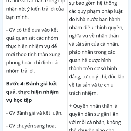
trả lời và các bạn trong lớp
sự bao gồm hệ thống
nhận xét ý kiến trả lời của
các quy phạm pháp luật
bạn mình.
do Nhà nước ban hành
nhằm điều chỉnh quyền,
- GV có thể dựa vào kết
nghĩa vụ về nhân thân
quả quan sát các nhóm
và tài sản của cá nhân,
thực hiện nhiệm vụ để
pháp nhân trong các
mời theo tinh thần xung
quan hệ được hình
phong hoặc chỉ định các
thành trên cơ sở bình
nhóm trả lời.
đẳng, tự do ý chí, độc lập
Bước 4: Đánh giá kết
về tài sản và tự chịu
quả, thực hiện nhiệm
trách nhiệm.
vụ học tập
+ Quyền nhân thân là
- GV đánh giá và kết luận.
quyền dân sự gắn liền
với mỗi cá nhân, không
- GV chuyển sang hoạt
thể chuyển giao cho