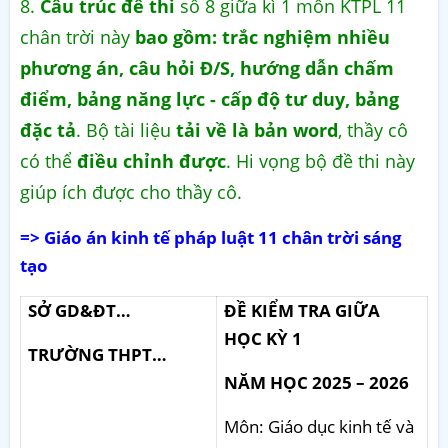
8.
Cấu trúc đề thi
số 8 giữa kì 1 môn KTPL 11
chân trời này
bao gồm: trắc nghiệm nhiều
phương án, câu hỏi Đ/S, hướng dẫn chấm
điểm, bảng năng lực - cấp độ tư duy, bảng
đặc tả
. Bộ tài liệu
tải về là bản word
, thầy cô
có thể
điều chỉnh được
. Hi vọng bộ đề thi này
giúp ích được cho thầy cô.
=> Giáo án kinh tế pháp luật 11 chân trời sáng
tạo
SỞ GD&ĐT…
ĐỀ KIỂM TRA GIỮA
HỌC KỲ 1
TRƯỜNG THPT…
NĂM HỌC 2025 – 2026
Môn: Giáo dục kinh tế và