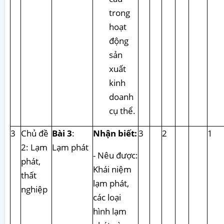
trong
hoạt
động
sản
xuất
kinh
doanh
cụ thể.
3
Chủ đề
Bài 3
:
Nhận biết:
3
2
1
2: Lạm
Lạm phát
- Nêu được:
phát,
Khái niệm
thất
lạm phát,
nghiệp
các loại
hình lạm