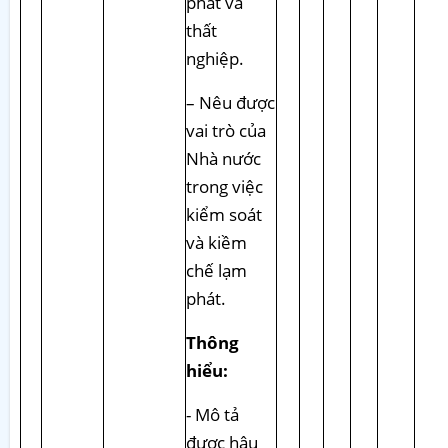
phát và
thất
nghiệp.
– Nêu được
vai trò của
Nhà nước
trong việc
kiểm soát
và kiềm
chế lạm
phát.
Thông
hiểu:
- Mô tả
được hậu