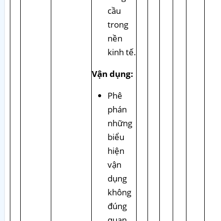
cầu
trong
nền
kinh tế.
Vận dụng:
Phê
phán
những
biểu
hiện
vận
dụng
không
đúng
quan