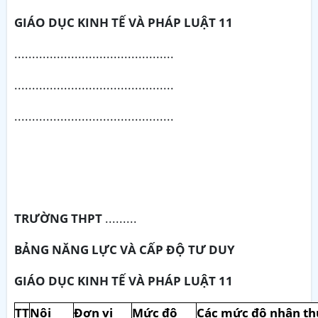
GIÁO DỤC KINH TẾ VÀ PHÁP LUẬT 11
.............................................
.............................................
.............................................
TRƯỜNG THPT
.........
BẢNG NĂNG LỰC VÀ CẤP ĐỘ TƯ DUY
GIÁO DỤC KINH TẾ VÀ PHÁP LUẬT 11
TT
Nội
Đơn vị
Mức độ
Các mức độ nhận th