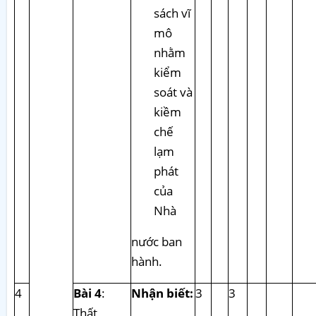
sách vĩ
mô
nhằm
kiểm
soát và
kiềm
chế
lạm
phát
của
Nhà
nước ban
hành.
4
Bài 4
:
Nhận biết:
3
3
Thất