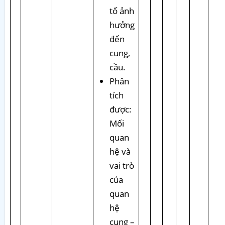
tố ảnh
hưởng
đến
cung,
cầu.
Phân
tích
được:
Mối
quan
hệ và
vai trò
của
quan
hệ
cung –