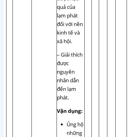
quả của
lạm phát
đối với nền
kinh tế và
xã hội.
– Giải thích
được
nguyên
nhân dẫn
đến lạm
phát.
Vận dụng:
Ủng hộ
những