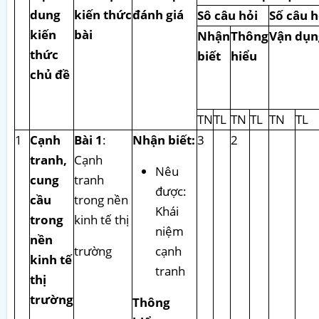
dung
kiến thức
đánh giá
Sô câu hỏi
Số câu h
kiến
bài
Nhận
Thông
Vận dụn
thức
biết
hiểu
chủ đề
TN
TL
TN
TL
TN
TL
1
Cạnh
Bài 1
:
Nhận biết:
3
2
tranh,
Cạnh
Nêu
cung
tranh
được:
cầu
trong nền
Khái
trong
kinh tế thị
niệm
nền
trường
cạnh
kinh tế
tranh
thị
trường
Thông