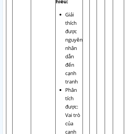
hiểu:
Giải
thích
được
nguyên
nhân
dẫn
đến
cạnh
tranh
Phân
tích
được:
Vai trò
của
cạnh