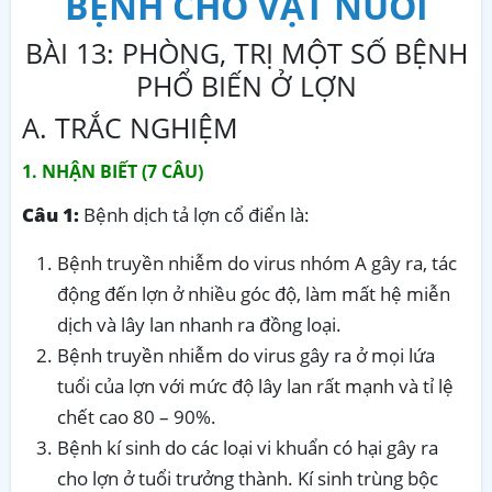
BỆNH CHO VẬT NUÔI
BÀI 13: PHÒNG, TRỊ MỘT SỐ BỆNH
PHỔ BIẾN Ở LỢN
A. TRẮC NGHIỆM
1. NHẬN BIẾT (7 CÂU)
Câu 1:
Bệnh dịch tả lợn cổ điển là:
Bệnh truyền nhiễm do virus nhóm A gây ra, tác
động đến lợn ở nhiều góc độ, làm mất hệ miễn
dịch và lây lan nhanh ra đồng loại.
Bệnh truyền nhiễm do virus gây ra ở mọi lứa
tuổi của lợn với mức độ lây lan rất mạnh và tỉ lệ
chết cao 80 – 90%.
Bệnh kí sinh do các loại vi khuẩn có hại gây ra
cho lợn ở tuổi trưởng thành. Kí sinh trùng bộc