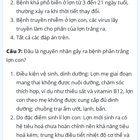
Bệnh khá phổ biến ở lợn từ 3 đến 21 ngày tuổi,
thường xảy ra khi thời tiết thay đổi.
Bệnh truyền nhiễm ở lợn con, các virus lây
truyền làm cho phân của lợn trắng ra.
Tất cả các đáp án trên.
Câu 7:
Đâu là nguyên nhân gây ra bệnh phân trắng
lợn con?
Điều kiện vệ sinh, dinh dưỡng: Lợn mẹ giai đoạn
mang thai không được nuôi dưỡng, chăm sóc
thích hợp, ví dụ như thiếu sắt và vitamin B12, lợn
con theo mẹ không được cung cấp đủ dinh
dưỡng; chuồng trại ẩm ướt, lạnh, bẩn.
Do đặc điểm sinh lí lợn con: Lợn mới sinh ra có
hệ tiêu hoá chưa hoàn chỉnh nên khả năng tiêu
hoá kém; trung khu điều tiết nhiệt độ cơ thể và