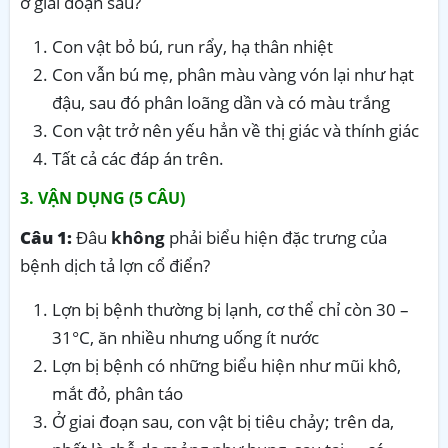
ở giai đoạn sau?
Con vật bỏ bú, run rẩy, hạ thân nhiệt
Con vẫn bú mẹ, phân màu vàng vón lại như hạt
đậu, sau đó phân loãng dần và có màu trắng
Con vật trở nên yếu hẳn về thị giác và thính giác
Tất cả các đáp án trên.
3. VẬN DỤNG (5 CÂU)
Câu 1:
Đâu
không
phải biểu hiện đặc trưng của
bệnh dịch tả lợn cổ điển?
Lợn bị bệnh thường bị lạnh, cơ thể chỉ còn 30 –
31°C, ăn nhiều nhưng uống ít nước
Lợn bị bệnh có những biểu hiện như mũi khô,
mắt đỏ, phân táo
Ở giai đoạn sau, con vật bị tiêu chảy; trên da,