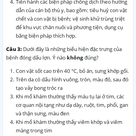
Tiến hành các biện pháp chống dịch theo hướng
dẫn của cán bộ thú y, bao gồm: tiêu huỷ con vật
chết và con vật bị bệnh; vệ sinh khử trùng triệt
để khu vực chăn nuôi và phương tiện, dụng cụ
bằng biện pháp thích hợp.
Câu 3:
Dưới đây là những biểu hiện đặc trưng của
bệnh đóng dấu lợn. Ý nào
không
đúng?
Con vật sốt cao trên 40 °C, bỏ ăn, sưng khớp gối.
Trên da có dấu hình vuông, tròn, màu đỏ, sau đó
tạo vảy bong tróc ra
Khi mổ khám thường thấy máu tụ lại ở tim, các
cơ quan nội tạng như dạ dày, ruột, tim, phổi, gan
và thận sưng, màu đen
Khi mổ khám thường thấy viêm khớp và viêm
màng trong tim