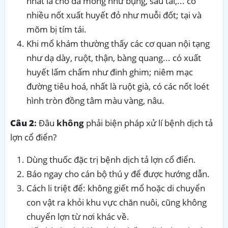
nhất là chỗ da mỏng như bụng, sau tai,... có
nhiều nốt xuất huyết đỏ như muỗi đốt; tại và
mõm bị tím tái.
Khi mổ khám thường thấy các cơ quan nội tạng
như dạ dày, ruột, thận, bàng quang... có xuất
huyết lấm chấm như đinh ghim; niêm mạc
đường tiêu hoá, nhất là ruột già, có các nốt loét
hình tròn đồng tâm màu vàng, nâu.
Câu 2
:
Đâu
không
phải biện pháp xử lí bệnh dịch tả
lợn cổ điển?
Dùng thuốc đặc trị bệnh dịch tả lợn cổ điển.
Báo ngay cho cán bộ thú y để được hướng dẫn.
Cách li triệt để: không giết mổ hoặc di chuyển
con vật ra khỏi khu vực chăn nuôi, cũng không
chuyển lợn từ nơi khác về.