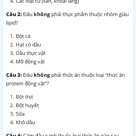
Các loại củ (sắn, khoai lang)
Câu 2:
Đâu
không
phải thực phẩm thuộc nhóm giàu
lipid?
Bột cá
Hạt có dầu
Dầu thực vật
Mỡ động vật
Câu 3:
Đâu
không
phải thức ăn thuộc loại “thức ăn
protein động vật”?
Bột thịt
Bột huyết
Sữa
Khô dầu
Câu 4:
Cám đậu xanh thuộc loại thức ăn nào sau