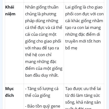
Khái
Nhân giống thuần
Lai giống là cho giao
niệm
chủng là phương
phối con đực với con
pháp dùng những
cái khác giống nhằm
cá thể đực và cá thể
tạo ra con lai mang
cái của cùng một
những đặc điểm di
giống cho giao phối
truyền mới tốt hơn
với nhau để tạo ra
bố mẹ
thế hệ con chỉ
mang những đặc
điểm của một giống
ban đầu duy nhất.
Mục
- Tăng số lượng cá
Tạo được ưu thế lai
đích
thể của giống
từ đó làm tăng sức
sống, khả năng sản
- Bảo tồn quỹ gene
xuất ở đời con,