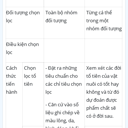
Đối tượng chọn
Toàn bộ nhóm
Từng cá thể
lọc
đối tượng
trong một
nhóm đối tượng
Điều kiện chọn
lọc
Cách
Chọn
- Đặt ra những
Xem xét các đời
thức
lọc tổ
tiêu chuẩn cho
tổ tiên của vật
tiến
tiên
các chỉ tiêu chọn
nuôi có tốt hay
hành
lọc
không và từ đó
dự đoán được
- Căn cứ vào số
phẩm chất sẽ
liệu ghi chép về
có ở đời sau.
màu lông, da,