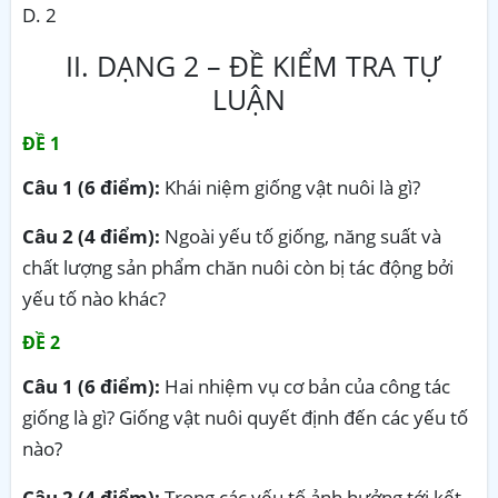
D. 2
II. DẠNG 2 – ĐỀ KIỂM TRA TỰ
LUẬN
ĐỀ 1
Câu 1 (6 điểm
):
Khái niệm giống vật nuôi là gì?
Câu 2 (4 điểm):
Ngoài yếu tố giống, năng suất và
chất lượng sản phẩm chăn nuôi còn bị tác động bởi
yếu tố nào khác?
ĐỀ 2
Câu 1
(6
điểm)
:
Hai nhiệm vụ cơ bản của công tác
giống là gì? Giống vật nuôi quyết định đến các yếu tố
nào?
Câu 2 (4 điểm):
Trong các yếu tố ảnh hưởng tới kết