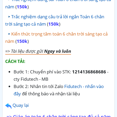
năm
(
150k
)
Trắc nghiệm dạng câu trả lời ngắn Toán 6 chân
trời sáng tạo cả năm
(
150k
)
Kiến thức trọng tâm toán 6 chân trời sáng tạo cả
năm
(
150k
)
=> Tài liệu được gửi
Ngay và luôn
CÁCH TẢI:
Bước 1: Chuyển phí vào STK:
1214136868686
-
cty Fidutech - MB
Bước 2: Nhắn tin tới Zalo
Fidutech - nhấn vào
đây
để thông báo và nhận tài liệu
Quay lại
=> Giáo án toán 6 chân trời sáng tạo đủ cả năm