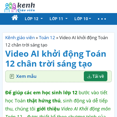
LỚP 12
LỚP 11
LỚP 10
Kênh giáo viên
»
Toán 12
»
Video AI khởi động Toán
12 chân trời sáng tạo
Video AI khởi động Toán
12 chân trời sáng tạo
Xem mẫu
Tải về
Để giúp các em học sinh lớp 12
bước vào tiết
học Toán
thật hứng thú
, sinh động và dễ tiếp
thu, chúng tôi
giới thiệu
Video AI Khởi động môn
Toán 12
– được thiết kế theo chương trình của