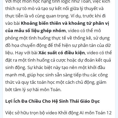
Với một môn học nặng tính logic như Toán, việc kích
thích sự tò mò và tạo sự kết nối giữa lý thuyết và
thực tiễn là vô cùng quan trọng. Ví dụ, trước khi đi
vào bài
Khoảng biến thiên và khoảng tứ phân vị
của mẫu số liệu ghép nhóm
, video có thể mô
phỏng một tình huống thực tế về thống kê, sử dụng
đồ họa chuyển động để thể hiện sự phân tán của dữ
liệu. Hay với bài
Xác suất có điều kiện
, video có thể
đặt ra một tình huống cá cược hoặc dự đoán kết quả
sinh động. Sự khác biệt này tạo nên một khởi đầu
mạnh mẽ, giúp học sinh sẵn sàng tiếp thu các công
thức và quy tắc toán học một cách chủ động, giảm
bớt tâm lý sợ hãi môn Toán.
Lợi Ích Đa Chiều Cho Hệ Sinh Thái Giáo Dục
Việc sở hữu trọn bộ video Khởi động AI môn Toán 12