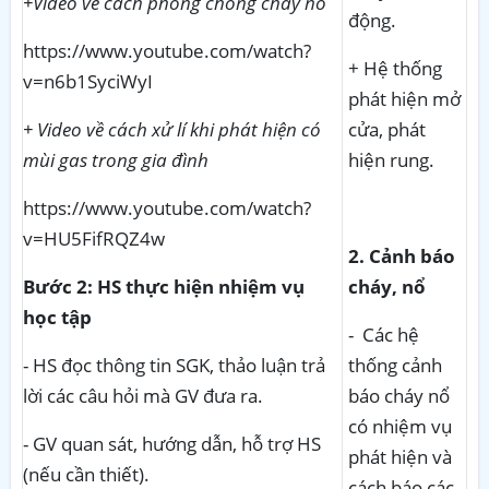
+Video về cách phòng chống cháy nổ
động.
https://www.youtube.com/watch?
+ Hệ thống
v=n6b1SyciWyI
phát hiện mở
+ Video về cách xử lí khi phát hiện có
cửa, phát
mùi gas trong gia đình
hiện rung.
https://www.youtube.com/watch?
v=HU5FifRQZ4w
2. Cảnh báo
Bước 2: HS thực hiện nhiệm vụ
cháy, nổ
học tập
- Các hệ
- HS đọc thông tin SGK, thảo luận trả
thống cảnh
lời các câu hỏi mà GV đưa ra.
báo cháy nổ
có nhiệm vụ
- GV quan sát, hướng dẫn, hỗ trợ HS
phát hiện và
(nếu cần thiết).
cách báo các