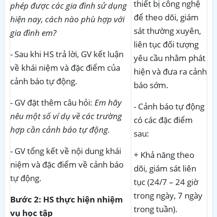
thiết bị công nghệ
phép được các gia đình sử dụng
để theo dõi, giám
hiện nay, cách nào phù hợp với
sát thường xuyên,
gia đình em?
liên tục đối tượng
- Sau khi HS trả lời, GV kết luận
yêu cầu nhằm phát
về khái niệm và đặc điểm của
hiện và đưa ra cảnh
cảnh báo tự động.
báo sớm.
- GV đặt thêm câu hỏi:
Em hãy
- Cảnh báo tự động
nêu một số ví dụ về các trường
có các đặc điểm
hợp cần cảnh báo tự động.
sau:
- GV tổng kết về nội dung khái
+ Khả năng theo
niệm và đặc điểm về cảnh báo
dõi, giám sát liên
tự động.
tục (24/7 – 24 giờ
trong ngày, 7 ngày
Bước 2: HS thực hiện nhiệm
trong tuần).
vụ học tập