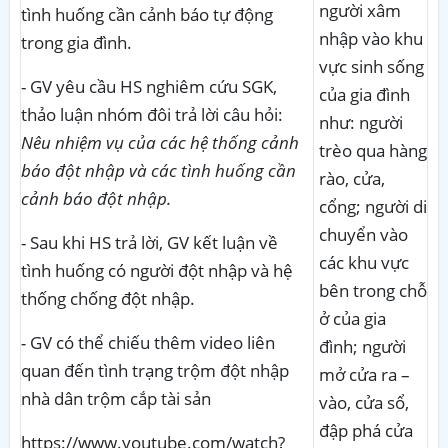
người xâm
tình huống cần cảnh báo tự động
nhập vào khu
trong gia đình.
vực sinh sống
- GV yêu cầu HS nghiêm cứu SGK,
của gia đình
thảo luận nhóm đôi trả lời câu hỏi:
như: người
Nêu nhiệm vụ của các hệ thống cảnh
trèo qua hàng
báo đột nhập và các tình huống cần
rào, cửa,
cảnh báo đột nhập.
cổng; người di
chuyển vào
- Sau khi HS trả lời, GV kết luận về
các khu vực
tình huống có người đột nhập và hệ
bên trong chỗ
thống chống đột nhập.
ở của gia
-
GV có thể chiếu thêm video liên
đình; người
quan đến tình trạng trộm đột nhập
mở cửa ra –
nhà dân trộm cắp tài sản
vào, cửa sổ,
đập phá cửa
https://www.youtube.com/watch?