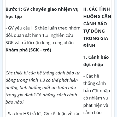
Bước 1: GV chuyển giao nhiệm vụ
II. CÁC TÌNH
học tập
HUỐNG CẦN
CẢNH BÁO
- GV yêu cầu HS thảo luận theo nhóm
TỰ ĐỘNG
đôi, quan sát hình 1.3, nghiên cứu
TRONG GIA
SGK và trả lời nội dung trong phần
ĐÌNH
Khám
phá
(SGK – tr6)
1. Cảnh báo
đột nhập
Các
thiết bị của hệ thống cảnh báo tự
- Các hệ
động trong Hình 1.3 có thể phát hiện
thống cảnh
những tình huống mất an toàn nào
bảo đột nhập
trong gia đình? Có những cách cảnh
có nhiệm vụ
báo nào?
phát hiện và
cảnh báo
- Sau khi HS trả lời, GV kết luận về các