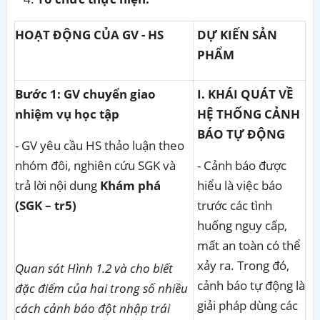
HOẠT ĐỘNG CỦA GV - HS
DỰ KIẾN SẢN
PHẨM
Bước 1: GV chuyển giao
I. KHÁI QUÁT VỀ
nhiệm vụ học tập
HỆ THỐNG CẢNH
BÁO TỰ ĐỘNG
- GV yêu cầu HS thảo luận theo
nhóm đôi, nghiên cứu SGK và
- Cảnh báo được
trả lời nội dung
Khám
phá
hiểu là việc báo
(SGK – tr5)
trước các tình
huống nguy cấp,
mất an toàn có thể
xảy ra. Trong đó,
Quan
sát Hình 1.2 và cho biết
cảnh báo tự động là
đặc điểm của hai trong số nhiều
giải pháp dùng các
cách cảnh báo đột nhập trái