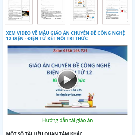
XEM VIDEO VỀ MẪU GIÁO ÁN CHUYÊN ĐỀ CÔNG NGHỆ
12 ĐIỆN - ĐIỆN TỬ KẾT NỐI TRI THỨC
Hướng dẫn tải giáo án
MỘT SỐ TÀI LIỆU QUAN TÂM KHÁC