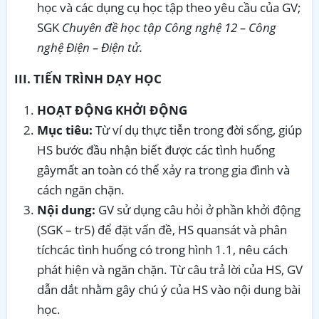
học và các dụng cụ học tập theo yêu cầu của GV;
SGK
Chuyên đề học tập Công nghệ 12 – Công
nghệ Điện – Điện tử.
III. TIẾN TRÌNH DẠY HỌC
HOẠT ĐỘNG KHỞI ĐỘNG
Mục tiêu:
Từ ví dụ thực tiễn trong đời sống, giúp
HS bước đầu nhận biết được các tình huống
gâymất an toàn có thể xảy ra trong gia đình và
cách ngăn chặn.
Nội dung:
GV sử dụng câu hỏi ở phần khởi động
(SGK – tr5) để đặt vấn đề, HS quansát và phân
tíchcác tình huống có trong hình 1.1, nêu cách
phát hiện và ngăn chặn. Từ câu trả lời của HS, GV
dẫn dắt nhằm gây chú ý của HS vào nội dung bài
học.