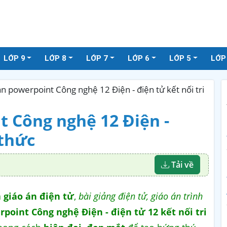
LỚP 9
LỚP 8
LỚP 7
LỚP 6
LỚP 5
LỚP
n powerpoint Công nghệ 12 Điện - điện tử kết nối tri
t Công nghệ 12 Điện -
 thức
Tải về
à
giáo án điện tử
,
bài giảng điện tử, giáo án trình
rpoint Công nghệ Điện - điện tử 12 kết nối tri