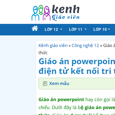
LỚP 12
LỚP 11
LỚP 10
Kênh giáo viên
»
Công nghệ 12
»
Giáo á
thức
Giáo án powerpoin
điện tử kết nối tri
Xem mẫu
Giáo án powerpoint
hay còn gọi l
chiếu
. Dưới đây là b
ộ giáo án powe