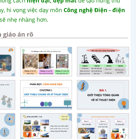
phong cách
hiện đại, đẹp mắt
để tạo hứng thú
này, hi vọng việc dạy môn
Công nghệ Điện - điện
 sẽ nhẹ nhàng hơn.
 giáo án rõ