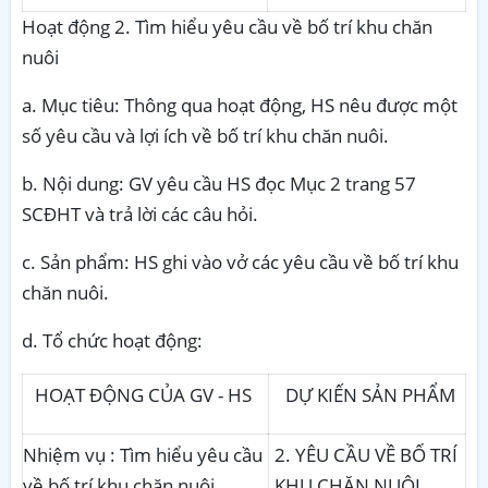
Hoạt động 2. Tìm hiểu yêu cầu về bố trí khu chăn
nuôi
a. Mục tiêu: Thông qua hoạt động, HS nêu được một
số yêu cầu và lợi ích về bố trí khu chăn nuôi.
b. Nội dung: GV yêu cầu HS đọc Mục 2 trang 57
SCĐHT và trả lời các câu hỏi.
c. Sản phẩm: HS
ghi vào vở các yêu cầu về bố trí khu
chăn nuôi.
d. Tổ chức hoạt
động:
HOẠT ĐỘNG CỦA GV - HS
DỰ KIẾN SẢN PHẨM
Nhiệm vụ : Tìm hiểu yêu cầu
2
.
YÊU CẦU VỀ BỐ TRÍ
về bố trí khu chăn nuôi
KHU CHĂN NUÔI