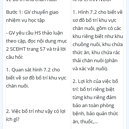
Bước 1: GV chuyển giao
1. Hình 7.2 cho biết về
nhiệm vụ học tập
sơ đồ bố trí khu vực
chăn nuôi, gồm có các
- GV yêu
cầu HS thảo luận
khu riêng biết như khu
theo cặp, đọc nội dung mục
chuồng nuôi, khu chứa
2 SCĐHT trang 57 và trả lời
thức ăn, khu chứa rác
câu hỏi:
thải chăn nuôi (phân
và xác vật nuôi).
1.
Quan sát hình 7.2 cho
biết về sơ đồ bố trí khu vực
2. Lợi ích của việc bố
chăn nuôi.
trí: bố trí riêng biệt
từng khu riêng đảm
bảo an toàn phòng
2.
Việc bố trí như vậy có lợi
bệnh, bảo quản thức
ích gì?
ăn, thuốc,…