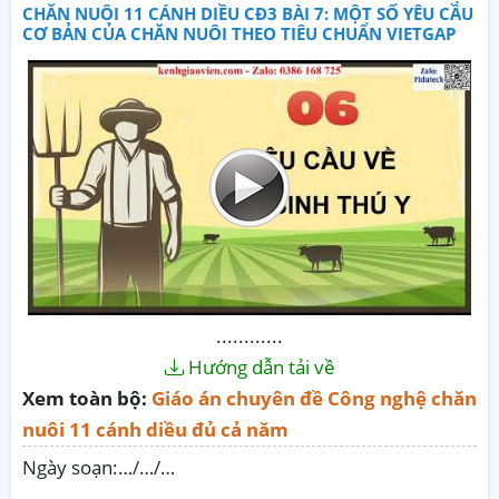
CHĂN NUÔI 11 CÁNH DIỀU CĐ3 BÀI 7: MỘT SỐ YÊU CẦU
CƠ BẢN CỦA CHĂN NUÔI THEO TIÊU CHUẨN VIETGAP
............
Hướng dẫn tải về
Xem toàn bộ:
Giáo án chuyên đề Công nghệ chăn
nuôi 11 cánh diều đủ cả năm
Ngày soạn:…/…/…