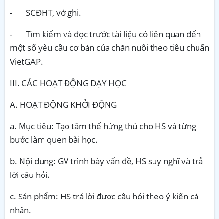
-
SCĐHT, vở ghi.
-
Tìm kiếm và đọc trước tài liệu có liên quan đến
một số yêu cầu cơ bản của chăn nuôi theo tiêu chuẩn
VietGAP.
III. CÁC HOẠT ĐỘNG DẠY HỌC
A. HOẠT ĐỘNG KHỞI ĐỘNG
a. Mục tiêu: Tạo tâm thế hứng thú cho HS và từng
bước làm quen bài học.
b. Nội dung: GV trình bày vấn đề, HS suy nghĩ và trả
lời câu hỏi.
c. Sản phẩm: HS trả lời được câu hỏi theo ý kiến cá
nhân.