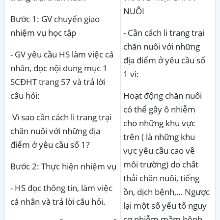
NUÔI
Bước 1: GV chuyển giao
nhiệm vụ học tập
- Cần cách li trang trại
chăn nuôi với những
- GV yêu
cầu HS làm việc cá
địa điểm ở yêu cầu số
nhân, đọc nội dung mục 1
1 vì:
SCĐHT trang 57 và trả lời
câu hỏi:
Hoạt động chăn nuôi
có thể gây ô nhiễm
Vì sao cần cách li trang trại
cho những khu vực
chăn nuôi với những địa
trên ( là những khu
điểm ở yêu cầu số 1?
vực yêu cầu cao về
môi trường) do chất
Bước 2:
Thực hiện nhiệm vụ
thải chăn nuôi, tiếng
- HS đọc thông tin, làm
việc
ồn, dịch bệnh,… Ngược
cá nhân
và trả lời câu hỏi.
lại một số yếu tố nguy
cơ nhiễm mầm bệnh