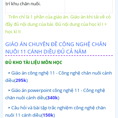
trí khu chăn nuôi.
Trên chỉ là 1 phần của giáo án. Giáo án khi tải về có
đầy đủ nội dung của bài. Đủ nội dung của học kì I +
học kì II
GIÁO ÁN CHUYÊN ĐỀ CÔNG NGHỆ CHĂN
NUÔI 11 CÁNH DIỀU ĐỦ CẢ NĂM
ĐỦ KHO TÀI LIỆU MÔN HỌC
Giáo án công nghệ 11 - Công nghệ chăn nuôi cánh
diều(
295k
)
Giáo án powerpoint công nghệ 11 - Công nghệ
chăn nuôi cánh diều(
340k
)
Câu hỏi và bài tập trắc nghiệm công nghệ chăn
nuôi 11 cánh diều(
150k
)