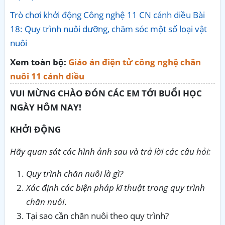
Trò chơi khởi động Công nghệ 11 CN cánh diều Bài
18: Quy trình nuôi dưỡng, chăm sóc một số loại vật
nuôi
Xem toàn bộ:
Giáo án điện tử công nghệ chăn
nuôi 11 cánh diều
VUI MỪNG CHÀO ĐÓN CÁC EM TỚI BUỔI HỌC
NGÀY HÔM NAY!
KHỞI ĐỘNG
Hãy quan sát các hình ảnh sau và trả lời các câu hỏi:
Quy trình chăn nuôi là gì?
Xác định các biện pháp kĩ thuật trong quy trình
chăn nuôi
.
Tại sao cần chăn nuôi theo quy trình?