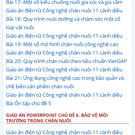
Bài 17: Một số kiểu chuồng nuôi gia súc và gia cầm
Giáo án điện tử Công nghệ chăn nuôi 11 cánh diều
Bài 18: Quy trình nuôi dưỡng và chăm sóc một số
loại vật nuôi
Giáo án điện tử Công nghệ chăn nuôi 11 cánh diều
Bài 19: Một số mô hình chăn nuôi công nghệ cao
Giáo án điện tử Công nghệ chăn nuôi 11 cánh diều
Bài 20: Quy trình chăn nuôi theo tiêu chuẩn VietGAP
Giáo án điện tử Công nghệ chăn nuôi 11 cánh diều
Bài 21: Ứng dụng công nghệ cao trong bảo quản và
chế biến sản phẩm chăn nuôi
Giáo án điện tử Công nghệ chăn nuôi 11 cánh diều
Bài Ôn tập chủ đề 5
GIÁO ÁN POWERPOINT CHỦ ĐỀ 6. BẢO VỆ MÔI
TRƯỜNG TRONG CHĂN NUÔI
Giáo án điện tử Công nghệ chăn nuôi 11 cánh diều