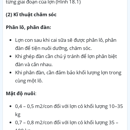
từng giai đoạn của lợn (Hình 18.1)
(2
) Kĩ thuật chăm sóc
Phân lô, phân đàn:
Lợn con sau khi cai sữa sẽ được phân lô, phân
đàn để tiện nuôi dưỡng, chăm sóc.
Khi ghép đàn cần chú ý tránh để lợn phân biệt
đàn và cắn nhau.
Khi phân đàn, cần đảm bảo khối lượng lợn trong
cùng một lô.
Mật độ nuôi
:
0,4 – 0,5 m2/con đối với lợn có khối lượng 10–35
kg
0,7 – 0,8 m2/con đối với lợn có khối lượng 35 –