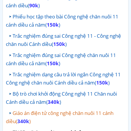
cánh diều(
90k
)
Phiếu học tập theo bài Công nghệ chăn nuôi 11
cánh diều cả năm(
150k
)
Trắc nghiệm đúng sai Công nghệ 11 - Công nghệ
chăn nuôi Cánh diều(
150k
)
Trắc nghiệm đúng sai Công nghệ chăn nuôi 11
cánh diều cả năm(
150k
)
Trắc nghiệm dạng câu trả lời ngắn Công nghệ 11
Công nghệ chăn nuôi Cánh diều cả năm(
150k
)
Bộ trò chơi khởi động Công nghệ 11 Chăn nuôi
Cánh diều cả năm(
340k
)
Giáo án điện tử công nghệ chăn nuôi 11 cánh
diều(
340k
)