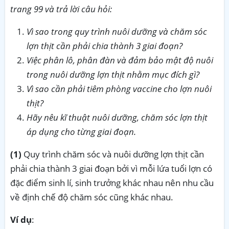
trang 99 và trả lời câu hỏi:
Vì sao trong quy trình nuôi dưỡng và chăm sóc
lợn thịt cần phải chia thành 3 giai đoạn?
Việc phân lô, phân đàn và đảm bảo mật độ nuôi
trong nuôi dưỡng lợn thịt nhằm mục đích gì?
Vì sao cần phải tiêm phòng vaccine cho lợn nuôi
thịt?
Hãy nêu kĩ thuật nuôi dưỡng, chăm sóc lợn thịt
áp dụng cho từng giai đoạn.
(1)
Quy trình chăm sóc và nuôi dưỡng lợn thịt cần
phải chia thành 3 giai đoạn bởi vì mỗi lứa tuổi lợn có
đặc điểm sinh lí, sinh trưởng khác nhau nên nhu cầu
về định chế độ chăm sóc cũng khác nhau.
Ví dụ
: