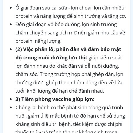
Ở giai đoạn sau cai sữa - lợn choai, lợn cần nhiều
protein và năng lượng để sinh trưởng và tăng cơ.
Đến giai đoạn vỗ béo dưỡng, lợn sinh trưởng
chậm chuyển sang tích mỡ nên giảm nhu cầu về
protein, năng lượng.
(2) Việc phân lô, phân đàn và đảm bảo mật
độ trong nuôi dưỡng lợn thịt
giúp kiểm soát
lợn đánh nhau do khác đàn và dễ nuôi dưỡng,
chăm sóc. Trong trường hợp phải ghép đàn, lợn
thường được ghép theo nhóm đồng đều về lứa
tuổi, khối lượng để hạn chế đánh nhau.
3) Tiêm phòng vaccine giúp lợn
:
Chống lại bệnh có thể phát sinh trong quá trình
nuôi, giảm tỉ lệ mắc bệnh từ đó hạn chế sử dụng
kháng sinh điều trị bệnh, tiết kiệm được chi phí
thuốc thú y và tránh tồn dư kháng sinh trong