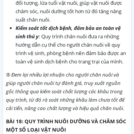
đối tượng, lứa tuổi vật nuôi, giúp vật nuôi được
chăm sóc, nuôi dưỡng tốt hơn từ đó tăng năng
suất chăn nuôi.
Kiểm soát tốt dịch bệnh, đảm bảo an toàn vệ
sinh thú y
: Quy trình chăn nuôi đưa ra những
hướng dẫn cụ thể cho người chăn nuôi về quy
trình vệ sinh, phòng bệnh nên đảm bảo được an
toàn vệ sinh dịch bệnh cho trang trại của mình.
® Đ
em lại nhiều lợi nhuận cho người chăn nuôi và
giúp người chăn nuôi tự đánh giá, truy xuất nguồn
gốc thông qua kiểm soát chất lượng các khâu trong
quy trình, từ đó rà soát những khâu làm chưa tốt để
cải tiến, nâng cao chất lượng và hiệu quả chăn nuôi.
BÀI 18
: QUY TRÌNH NUÔI DƯỠNG VÀ CHĂM SÓC
MỘT SỐ LOẠI VẬT NUÔI