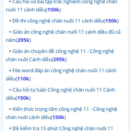
Câu hỏi và bài tập trắc nghiệm công nghệ chăn
nuôi 11 cánh diều(
150k
)
Đề thi công nghệ chăn nuôi 11 cánh diều(
150k
)
Giáo án công nghệ chăn nuôi 11 cánh diều đủ cả
năm(
295k
)
Giáo án chuyên đề công nghệ 11 - Công nghệ
chăn nuôi Cánh diều(
295k
)
File word đáp án công nghệ chăn nuôi 11 cánh
diều(
110k
)
Câu hỏi tự luận Công nghệ chăn nuôi 11 Cánh
diều(
150k
)
Kiến thức trọng tâm công nghệ 11 - Công nghệ
chăn nuôi cánh diều(
150k
)
Đề kiểm tra 15 phút Công nghệ chăn nuôi 11