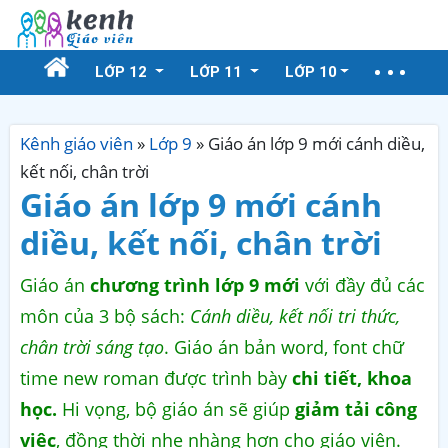
LỚP 12
LỚP 11
LỚP 10
Kênh giáo viên
»
Lớp 9
»
Giáo án lớp 9 mới cánh diều,
kết nối, chân trời
Giáo án lớp 9 mới cánh
diều, kết nối, chân trời
Giáo án
chương trình lớp 9 mới
với đầy đủ các
môn của 3 bộ sách:
Cánh diều, kết nối tri thức,
chân trời sáng tạo
. Giáo án bản word, font chữ
time new roman được trình bày
chi tiết, khoa
học.
Hi vọng, bộ giáo án sẽ giúp
giảm tải công
việc
, đồng thời nhẹ nhàng hơn cho giáo viên.