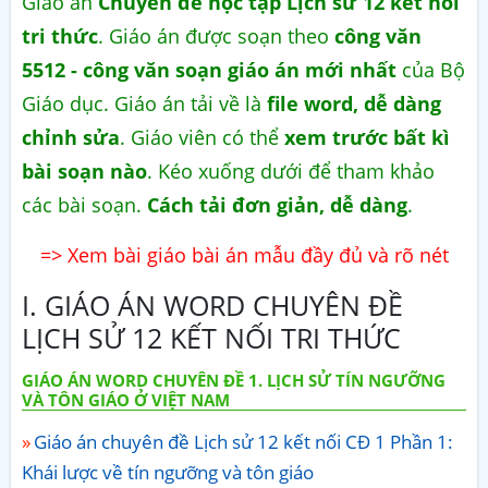
Giáo án
Chuyên đề học tập Lịch sử 12 kết nối
tri thức
. Giáo án được soạn theo
công văn
5512 - công văn soạn giáo án mới nhất
của Bộ
Giáo dục. Giáo án tải về là
file word, dễ dàng
chỉnh sửa
. Giáo viên có thể
xem trước bất kì
bài soạn nào
. Kéo xuống dưới để tham khảo
các bài soạn.
Cách tải đơn giản, dễ dàng
.
=> Xem bài giáo bài án mẫu đầy đủ và rõ nét
I. GIÁO ÁN WORD CHUYÊN ĐỀ
LỊCH SỬ 12 KẾT NỐI TRI THỨC
GIÁO ÁN WORD CHUYÊN ĐỀ 1. LỊCH SỬ TÍN NGƯỠNG
VÀ TÔN GIÁO Ở VIỆT NAM
Giáo án chuyên đề Lịch sử 12 kết nối CĐ 1 Phần 1:
Khái lược về tín ngưỡng và tôn giáo