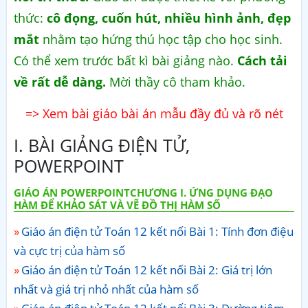
thức:
cô đọng, cuốn hút, nhiều hình ảnh, đẹp
mắt
nhằm tạo hứng thú học tập cho học sinh.
Có thể xem trước bất kì bài giảng nào.
Cách tải
về rất dễ dàng.
Mời thầy cô tham khảo.
=> Xem bài giáo bài án mẫu đầy đủ và rõ nét
I. BÀI GIẢNG ĐIỆN TỬ,
POWERPOINT
GIÁO ÁN POWERPOINTCHƯƠNG I. ỨNG DỤNG ĐẠO
HÀM ĐỂ KHẢO SÁT VÀ VẼ ĐỒ THỊ HÀM SỐ
Giáo án điện tử Toán 12 kết nối Bài 1: Tính đơn điệu
và cực trị của hàm số
Giáo án điện tử Toán 12 kết nối Bài 2: Giá trị lớn
nhất và giá trị nhỏ nhất của hàm số