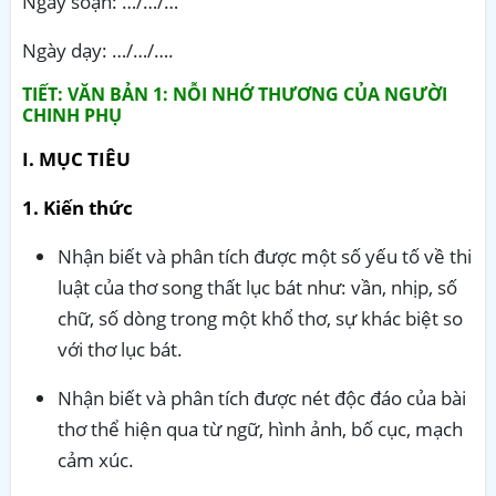
Ngày soạn: …/…/…
Ngày dạy: …/…/….
TIẾT: VĂN BẢN 1: NỖI NHỚ THƯƠNG CỦA NGƯỜI
CHINH PHỤ
I. MỤC TIÊU
1. Kiến thức
Nhận biết và phân tích được một số yếu tố về thi
luật của thơ song thất lục bát như: vần, nhịp, số
chữ, số dòng trong một khổ thơ, sự khác biệt so
với thơ lục bát.
Nhận biết và phân tích được nét độc đáo của bài
thơ thể hiện qua từ ngữ, hình ảnh, bố cục, mạch
cảm xúc.