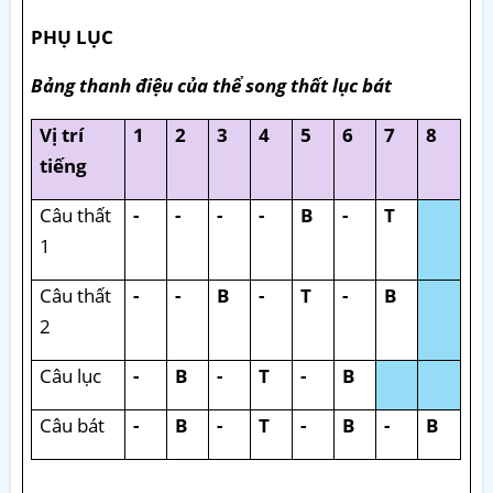
PHỤ LỤC
Bảng thanh điệu của thể song thất lục bát
Vị trí
1
2
3
4
5
6
7
8
tiếng
Câu thất
-
-
-
-
B
-
T
1
Câu thất
-
-
B
-
T
-
B
2
Câu lục
-
B
-
T
-
B
Câu bát
-
B
-
T
-
B
-
B