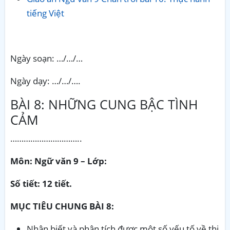
tiếng Việt
Ngày soạn: …/…/…
Ngày dạy: …/…/….
BÀI 8: NHỮNG CUNG BẬC TÌNH
CẢM
…………………………..
Môn: Ngữ văn 9 – Lớp:
Số tiết: 12 tiết.
MỤC TIÊU CHUNG BÀI 8:
Nhận biết và phân tích được một số yếu tố về thi