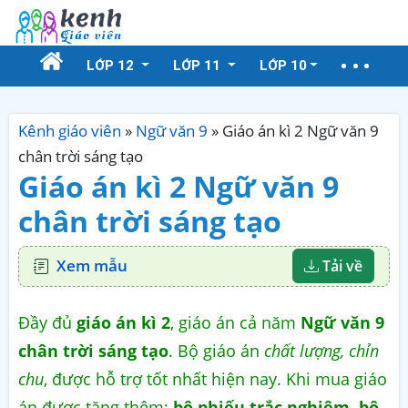
LỚP 12
LỚP 11
LỚP 10
Kênh giáo viên
»
Ngữ văn 9
»
Giáo án kì 2 Ngữ văn 9
chân trời sáng tạo
Giáo án kì 2 Ngữ văn 9
chân trời sáng tạo
Xem mẫu
Tải về
Đầy đủ
giáo án kì 2
, giáo án cả năm
Ngữ văn 9
chân trời sáng tạo
. Bộ giáo án
chất lượng, chỉn
chu
, được hỗ trợ tốt nhất hiện nay. Khi mua giáo
án được tặng thêm:
bộ phiếu trắc nghiệm, bộ