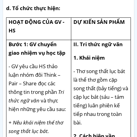
d. Tổ chức thực hiện:
HOẠT ĐỘNG CỦA GV -
DỰ KIẾN SẢN PHẨM
HS
Bước 1: GV chuyển
II. Tri thức ngữ văn
giao nhiệm vụ học tập
1.
Khái niệm
- GV yêu cầu HS thảo
- Thơ song thất lục bát
luận nhóm đôi Think –
là thể thơ gồm cặp
Pair – Share đọc các
song thất (bảy tiếng) và
thông tin trong phần
Tri
cặp lục bát (sáu – tám
thức ngữ văn
và thực
tiếng) luân phiên kế
hiện những yêu cầu sau:
tiếp nhau trong toàn
+
Nêu khái niệm thể thơ
bài.
song thất lục bát.
2. Cách hiệp vần