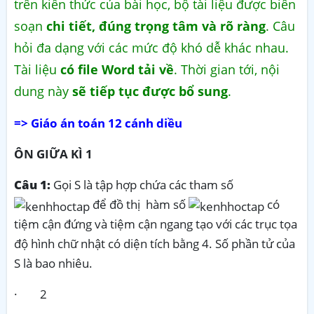
trên kiến thức của bài học, bộ tài liệu được biên
soạn
chi tiết, đúng trọng tâm và rõ ràng
. Câu
hỏi đa dạng với các mức độ khó dễ khác nhau.
Tài liệu
có file Word tải về
. Thời gian tới, nội
dung này
sẽ tiếp tục được bổ sung
.
=> Giáo án toán 12 cánh diều
ÔN GIỮA KÌ 1
Câu 1:
Gọi S là tập hợp chứa các tham số
để đồ thị hàm số
có
tiệm cận đứng và tiệm cận ngang tạo với các trục tọa
độ hình chữ nhật có diện tích bằng 4. Số phần tử của
S là bao nhiêu.
· 2