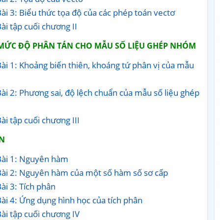
ài 3: Biểu thức tọa độ của các phép toán vectơ
i tập cuối chương II
 MỨC ĐỘ PHÂN TÁN CHO MẪU SỐ LIỆU GHÉP NHÓM
ài 1: Khoảng biến thiên, khoáng tứ phân vị của mẫu
ài 2: Phương sai, độ lệch chuẩn của mẫu số liệu ghép
i tập cuối chương III
N
Bài 1: Nguyên hàm
Bài 2: Nguyên hàm của một số hàm số sơ cấp
ài 3: Tích phân
ài 4: Ứng dụng hình học của tích phân
ài tập cuối chương IV