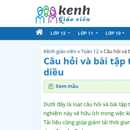
LỚP 12
LỚP 11
LỚP 10
Kênh giáo viên
»
Toán 12
»
Câu hỏi và 
Câu hỏi và bài tập
diều
Xem mẫu
Dưới đây là loạt câu hỏi và bài tập
nghiệm này sẽ hữu ích trong việc kiể
Tài liệu cũng giúp giảm tải thời gia