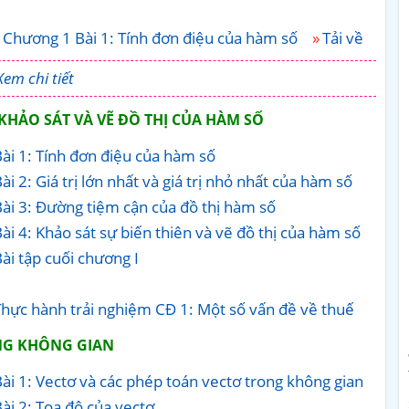
 Chương 1 Bài 1: Tính đơn điệu của hàm số
Tải về
Xem chi tiết
HẢO SÁT VÀ VẼ ĐỒ THỊ CỦA HÀM SỐ
ài 1: Tính đơn điệu của hàm số
 2: Giá trị lớn nhất và giá trị nhỏ nhất của hàm số
ài 3: Đường tiệm cận của đồ thị hàm số
i 4: Khảo sát sự biến thiên và vẽ đồ thị của hàm số
ài tập cuối chương I
Thực hành trải nghiệm CĐ 1: Một số vấn đề về thuế
NG KHÔNG GIAN
ài 1: Vectơ và các phép toán vectơ trong không gian
ài 2: Tọa độ của vectơ