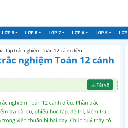
LỚP 9
LỚP 8
LỚP 7
LỚP 6
LỚP 5
LỚP
bài tập trắc nghiệm Toán 12 cánh diều
 trắc nghiệm Toán 12 cánh
Tải về
 trắc nghiệm Toán 12 cánh diều. Phần trắc
m tra bài cũ, phiếu học tập, đề thi, kiểm tra...
n trong việc chuẩn bị bài dạy. Chúc quý thầy cô