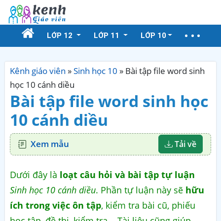
LỚP 12
LỚP 11
LỚP 10
Kênh giáo viên
»
Sinh học 10
»
Bài tập file word sinh
học 10 cánh diều
Bài tập file word sinh học
10 cánh diều
Xem mẫu
Tải về
Dưới đây là
loạt câu hỏi và bài tập tự luận
Sinh học 10 cánh diều
. Phần tự luận này sẽ
hữu
ích trong việc ôn tập
, kiểm tra bài cũ, phiếu
học tập, đề thi, kiểm tra... Tài liệu cũng giúp