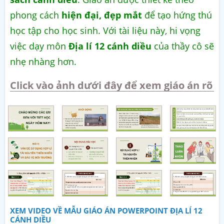
phong cách
hiện đại, đẹp mắt
để tạo hứng thú
học tập cho học sinh. Với tài liệu này, hi vọng
việc dạy môn
Địa lí 12 cánh diều
của thầy cô sẽ
nhẹ nhàng hơn.
Click vào ảnh dưới đây để xem giáo án rõ
XEM VIDEO VỀ MẪU GIÁO ÁN POWERPOINT ĐỊA LÍ 12
CÁNH DIỀU