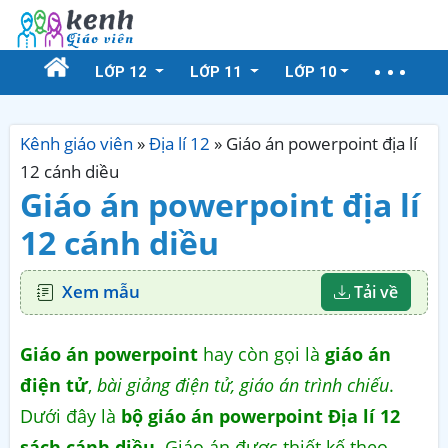
LỚP 12
LỚP 11
LỚP 10
Kênh giáo viên
»
Địa lí 12
»
Giáo án powerpoint địa lí
12 cánh diều
Giáo án powerpoint địa lí
12 cánh diều
Xem mẫu
Tải về
Giáo án powerpoint
hay còn gọi là
giáo án
điện tử
,
bài giảng điện tử, giáo án trình chiếu
.
Dưới đây là
bộ giáo án powerpoint Địa lí 12
sách cánh diều
. Giáo án được thiết kế theo