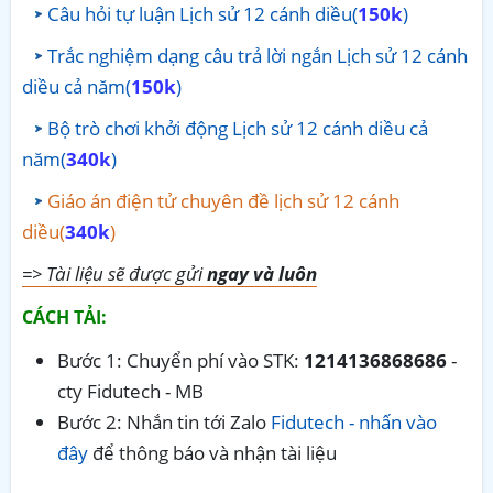
Câu hỏi tự luận Lịch sử 12 cánh diều(
150k
)
Trắc nghiệm dạng câu trả lời ngắn Lịch sử 12 cánh
diều cả năm(
150k
)
Bộ trò chơi khởi động Lịch sử 12 cánh diều cả
năm(
340k
)
Giáo án điện tử chuyên đề lịch sử 12 cánh
diều(
340k
)
=> Tài liệu sẽ được gửi
ngay và luôn
CÁCH TẢI:
Bước 1: Chuyển phí vào STK:
1214136868686
-
cty Fidutech - MB
Bước 2: Nhắn tin tới Zalo
Fidutech - nhấn vào
đây
để thông báo và nhận tài liệu