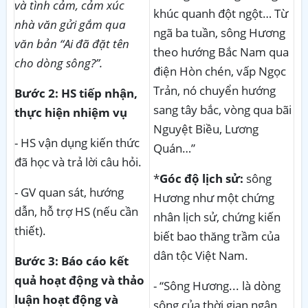
và tình cảm, cảm xúc
khúc quanh đột ngột… Từ
nhà văn gửi gắm qua
ngã ba tuần, sông Hương
văn bản “Ai đã đặt tên
theo hướng Bắc Nam qua
cho dòng sông?”.
điện Hòn chén, vấp Ngọc
Trản, nó chuyển hướng
Bước 2: HS tiếp nhận,
sang tây bắc, vòng qua bãi
thực hiện nhiệm vụ
Nguyệt Biều, Lương
- HS vận dụng kiến thức
Quán…”
đã học và trả lời câu hỏi.
*
Góc độ lịch sử:
sông
- GV quan sát, hướng
Hương như một chứng
dẫn, hỗ trợ HS (nếu cần
nhân lịch sử, chứng kiến
thiết).
biết bao thăng trầm của
dân tộc Việt Nam.
Bước 3: Báo cáo kết
quả hoạt động và thảo
- “Sông Hương... là dòng
luận hoạt động và
sông của thời gian ngân