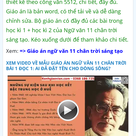
thiết kế theo công văn 5512, chi tiết, đầy đủ.
Giáo án là bản word, có thể tải về và dễ dàng
chỉnh sửa. Bộ giáo án có đầy đủ các bài trong
học kì 1 + học kì 2 của Ngữ văn 11 chân trời
sáng tạo. Kéo xuống dưới để tham khảo chi tiết.
Xem:
=> Giáo án ngữ văn 11 chân trời sáng tạo
XEM VIDEO VỀ MẪU GIÁO ÁN NGỮ VĂN 11 CHÂN TRỜI
BÀI 1 ĐỌC 1: AI ĐÃ ĐẶT TÊN CHO DÒNG SÔNG?