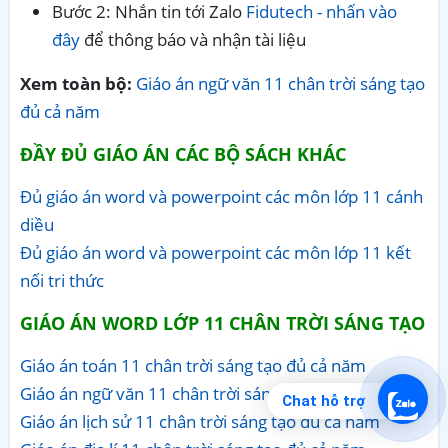
Bước 2: Nhắn tin tới Zalo
Fidutech - nhấn vào
đây
để thông báo và nhận tài liệu
Xem toàn bộ:
Giáo án ngữ văn 11 chân trời sáng tạo
đủ cả năm
ĐẦY ĐỦ GIÁO ÁN CÁC BỘ SÁCH KHÁC
Đủ giáo án word và powerpoint các môn lớp 11 cánh
diều
Đủ giáo án word và powerpoint các môn lớp 11 kết
nối tri thức
GIÁO ÁN WORD LỚP 11 CHÂN TRỜI SÁNG TẠO
Giáo án toán 11 chân trời sáng tạo đủ cả năm
Giáo án ngữ văn 11 chân trời sáng tạo đủ cả năm
Chat hỗ trợ
Giáo án lịch sử 11 chân trời sáng tạo đủ cả năm