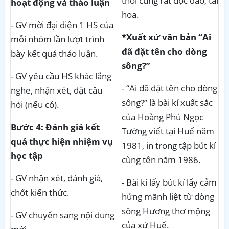
thời cũng rất độc đáo, tài
hoạt động và thảo luận
hoa.
- GV mời đại diện 1 HS của
*Xuất xứ văn bản “Ai
mỗi nhóm lần lượt trình
đã đặt tên cho dòng
bày kết quả thảo luận.
sông?”
- GV yêu cầu HS khác lắng
- “Ai đã đặt tên cho dòng
nghe, nhận xét, đặt câu
sông?” là bài kí xuất sắc
hỏi (nếu có).
của Hoàng Phủ Ngọc
Bước 4: Đánh giá kết
Tường viết tại Huế năm
quả thực hiện nhiệm vụ
1981, in trong tập bút kí
học tập
cùng tên năm 1986.
- GV nhận xét, đánh giá,
- Bài kí lấy bút kí lấy cảm
chốt kiến thức.
hứng mãnh liệt từ dòng
sông Hương thơ mộng
- GV chuyển sang nội dung
của xứ Huế.