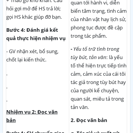
+ Tháo gỡ khó khăn: Câu
quan tới hành vi, diễn
hỏi gợi mở để HS trả lời;
biến tâm trạng, tình cảm
gọi HS khác giúp đỡ bạn.
của nhân vật hay lịch sử,
phong tục được đề cập
Bước 4: Đánh giá kết
trong tác phẩm.
quả thực hiện nhiệm vụ
-
Yếu tố trữ tình trong
- GV nhận xét, bổ sung,
tùy bút, tản văn
: là yếu
chốt lại kiến thức.
tố thể hiện trực tiếp tình
cảm, cảm xúc của cái tôi
tác giả trong tùy bút hay
của người kể chuyện,
quan sát, miêu tả trong
tản văn.
Nhiệm vụ 2: Đọc văn
bản
2. Đọc văn bản