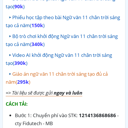
tạo(
90k
)
Phiếu học tập theo bài Ngữ văn 11 chân trời sáng
tạo cả năm(
150k
)
Bộ trò chơi khởi động Ngữ văn 11 chân trời sáng
tạo cả năm(
340k
)
Video AI khởi động Ngữ văn 11 chân trời sáng
tạo(
390k
)
Giáo án ngữ văn 11 chân trời sáng tạo đủ cả
năm(
295k
)
=> Tài liệu sẽ được gửi
ngay và luôn
CÁCH TẢI:
Bước 1: Chuyển phí vào STK:
1214136868686
-
cty Fidutech - MB