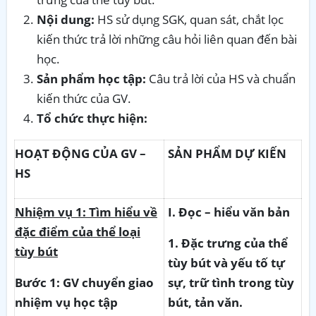
Nội dung:
HS sử dụng SGK, quan sát, chắt lọc
kiến thức trả lời những câu hỏi liên quan đến bài
học.
Sản phẩm học tập:
Câu trả lời của HS và chuẩn
kiến thức của GV.
Tổ chức thực hiện:
HOẠT ĐỘNG CỦA GV –
SẢN PHẨM DỰ KIẾN
HS
Nhiệm
vụ 1: Tìm hiểu về
I. Đọc – hiểu văn bản
đặc điểm của thể loại
1. Đặc trưng của thể
tùy bút
tùy bút và yếu tố tự
Bước 1: GV chuyển giao
sự, trữ tình trong tùy
nhiệm vụ học tập
bút, tản văn.