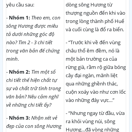
yêu cầu sau:
dòng sông Hương từ
thượng nguồn đến khi vào
-
Nhóm 1:
Theo em, con
trong lòng thành phố Huế
sông Hương được miêu
và cuối cùng là đổ ra biển.
tả dưới những góc độ
nào? Tìm 2 - 3 chi tiết
- “Trước khi về đến vùng
trong văn bản để chứng
châu thổ êm đềm, nó là
minh
.
một bản trường ca của
rừng già, rầm rộ giữa bóng
-
Nhóm 2:
Tìm một số
cây đại ngàn, mãnh liệt
chi tiết thể hiện chất tự
qua những ghềnh thác,
sự và chất trữ tình trong
cuộn xoáy vào như cơn lốc
văn bản? Nêu cảm nghĩ
vào những đáy vực…”
về những chi tiết ấy?
- “Nhưng ngay từ đầu, vừa
-
Nhóm 3:
Nhận xét vẻ
ra khỏi vùng núi, sông
đẹp của con sông Hương
Hương…đã vòng những