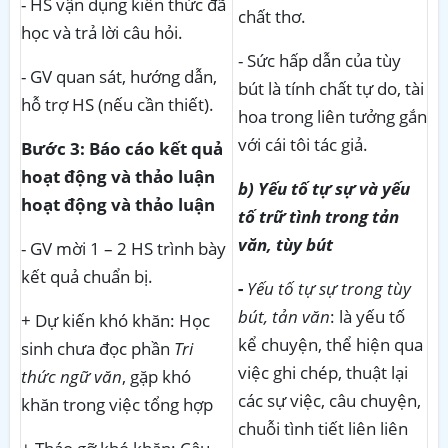
- HS vận dụng kiến thức đã
chất thơ.
học và trả lời câu hỏi.
- Sức hấp dẫn của tùy
- GV quan sát, hướng dẫn,
bút là tính chất tự do, tài
hỗ trợ HS (nếu cần thiết).
hoa trong liên tưởng gắn
với cái tôi tác giả.
Bước 3: Báo cáo kết quả
hoạt động và thảo luận
b) Yếu tố tự sự và yếu
hoạt động và thảo luận
tố trữ tình trong tản
văn, tùy bút
- GV mời 1 – 2 HS trình bày
kết quả chuẩn bị.
-
Yếu tố tự sự trong tùy
bút, tản văn
: là yếu tố
+ Dự kiến khó khăn: Học
kể chuyện, thể hiện qua
sinh chưa đọc phần
Tri
việc ghi chép, thuật lại
thức ngữ văn
, gặp khó
các sự việc, câu chuyện,
khăn trong việc tổng hợp
chuỗi tình tiết liên liên