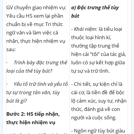
GV chuyển giao nhiệm vụ:
a) Đặc trưng thể tùy
Yêu cầu HS xem lại phần
bút
chuẩn bị về mục Tri thức
-
Khái niệm
: là tiểu loại
ngữ văn và làm việc cá
thuộc loại hình kí,
nhân, thực hiện nhiệm vụ
thường tập trung thể
sau:
hiện cái “tôi” của tác giả,
·
Trình bày đặc trưng thể
luôn có sự kết hợp giữa
loại của thể tùy bút?
tự sự và trữ tình.
·
Yếu tố trữ tình và yếu tố
- Chi tiết, sự kiện chỉ là
tự sự trong tản văn, tùy
cái cơ, là tiền đề để bộc
bút là gì?
lộ cảm xúc, suy tư, nhận
thức, đánh giá về con
Bước 2: HS tiếp nhận,
người và cuộc sống.
thực hiện nhiệm vụ
- Ngôn ngữ tùy bút giàu