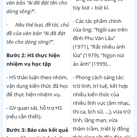
văn bản “Ai đã đặt tên cho
tùy bút – bút kí.
dòng sông?”.
- Các tác phẩm chính
·
Nêu thể loại, đề tài, chủ
của ông: “Ngôi sao trên
đề của văn bản “Ai đã đặt
đỉnh Phu Văn Lâu”
tên cho dòng sông?”.
(1971), “Rất nhiều ánh
Bước 2: HS thực hiện
lửa” (1979), “Ngọn núi
nhiệm vụ học tập
ảo ảnh” (1999)…
- HS thảo luận theo nhóm,
- Phong cách sáng tác:
vận dụng kiến thức đã học
trữ tình, trí tuệ, kết hợp
để thực hiện nhiệm vụ.
nhiều kiến thức của
nhiều lĩnh vực (âm nhạc,
- GV quan sát, hỗ trợ HS
thi ca, lịch sử, …), vừa trữ
(nếu cần thiết).
tình, lãng mạn, vừa
thâm trầm, triết lý đồng
Bước 3: Báo cáo kết quả