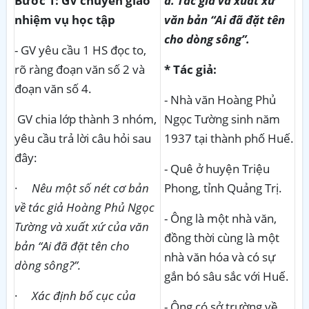
Bước 1: GV chuyển giao
a.
Tác giả và xuất xứ
nhiệm vụ học tập
văn bản “Ai đã đặt tên
cho dòng sông”.
- GV yêu cầu 1 HS đọc to,
rõ ràng đoạn văn số 2 và
* Tác giả:
đoạn văn số 4.
- Nhà văn Hoàng Phủ
GV chia lớp thành 3 nhóm,
Ngọc Tường sinh năm
yêu cầu trả lời câu hỏi sau
1937 tại thành phố Huế.
đây:
- Quê ở huyện Triệu
·
Nêu một số nét cơ bản
Phong, tỉnh Quảng Trị.
về tác giả Hoàng Phủ Ngọc
- Ông là một nhà văn,
Tường và xuất xứ của văn
đồng thời cùng là một
bản “Ai đã đặt tên cho
nhà văn hóa và có sự
dòng sông?”.
gắn bó sâu sắc với Huế.
·
Xác định bố cục của
- Ông có sở trường về