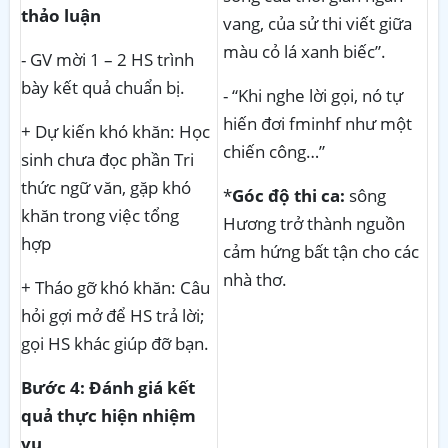
thảo luận
vang, của sử thi viết giữa
màu cỏ lá xanh biếc”.
- GV mời 1 – 2 HS trình
bày kết quả chuẩn bị.
- “Khi nghe lời gọi, nó tự
hiến đơi fminhf như một
+ Dự kiến khó khăn: Học
chiến công…”
sinh chưa đọc phần Tri
thức ngữ văn, gặp khó
*
Góc độ thi ca:
sông
khăn trong việc tổng
Hương trở thành nguồn
hợp
cảm hứng bất tận cho các
nhà thơ.
+ Tháo gỡ khó khăn: Câu
hỏi gợi mở để HS trả lời;
gọi HS khác giúp đỡ bạn.
Bước 4: Đánh giá kết
quả thực hiện nhiệm
v
ụ